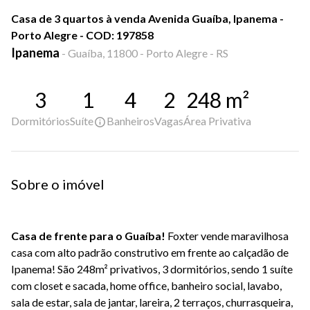
Casa de 3 quartos à venda Avenida Guaíba, Ipanema -
Porto Alegre - COD: 197858
Ipanema
-
Guaíba, 11800 - Porto Alegre - RS
3
1
4
2
248
m²
Dormitórios
Suíte
Banheiros
Vagas
Área Privativa
Sobre o imóvel
Casa de frente para o Guaíba!
Foxter vende maravilhosa
casa com alto padrão construtivo em frente ao calçadão de
Ipanema! São 248m² privativos, 3 dormitórios, sendo 1 suíte
com closet e sacada, home office, banheiro social, lavabo,
sala de estar, sala de jantar, lareira, 2 terraços, churrasqueira,