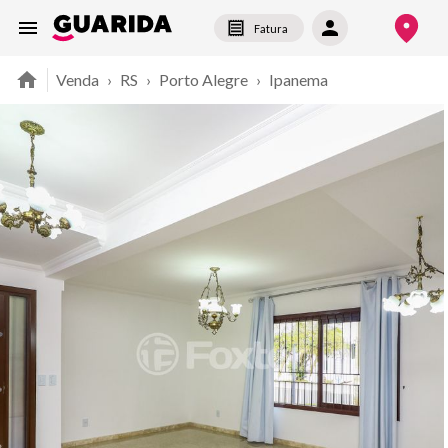
Fatura
Venda
›
RS
›
Porto Alegre
›
Ipanema