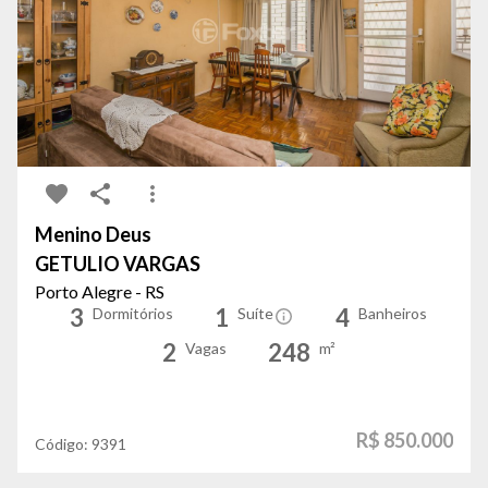
Menino Deus
GETULIO VARGAS
Porto Alegre - RS
3
1
4
Dormitórios
Suíte
Banheiros
2
248
Vagas
m²
R$ 850.000
Código:
9391