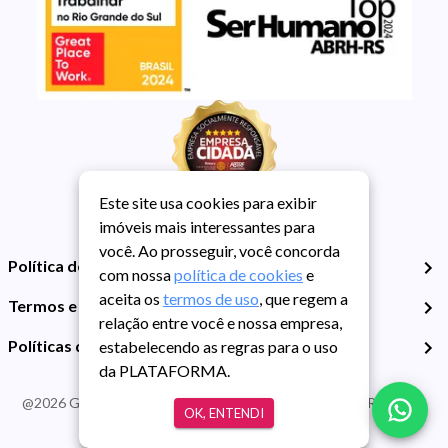
Este site usa cookies para exibir
imóveis mais interessantes para
você. Ao prosseguir, você concorda
Política de Privacidade
com nossa
política de cookies
e
aceita os
termos de uso
, que regem a
Termos e Condições de Uso
relação entre você e nossa empresa,
Políticas de Cookies
estabelecendo as regras para o uso
da PLATAFORMA.
@
2026
Guarida Imóvel. Todos os direitos reservados. CRECI RS -
OK, ENTENDI
413J | CNPJ Guarida: 89.398.606/0001-30