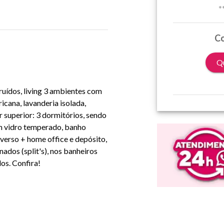
*
Co
Qu
uídos, living 3 ambientes com
icana, lavanderia isolada,
r superior: 3 dormitórios, sendo
m vidro temperado, banho
everso + home office e depósito,
ados (split's), nos banheiros
os. Confira!