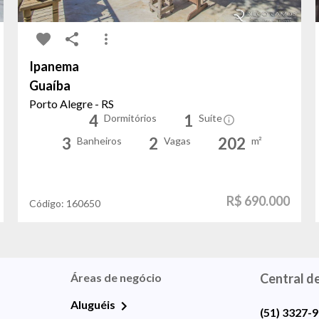
Ipanema
Guaíba
Porto Alegre - RS
4
1
Dormitórios
Suíte
3
2
202
Banheiros
Vagas
m²
R$ 690.000
Código:
160650
Áreas de negócio
Central d
Aluguéis
(51) 3327-