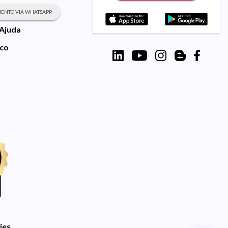
ENTO VIA WHATSAPP
 Ajuda
sco
ies