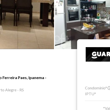
o Ferreira Paes, Ipanema -
Condomínio*
rto Alegre - RS
IPTU*
*Val