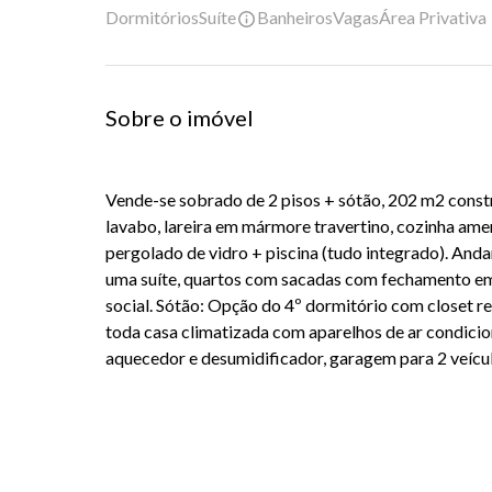
Dormitórios
Suíte
Banheiros
Vagas
Área Privativa
Sobre o imóvel
Vende-se sobrado de 2 pisos + sótão, 202 m2 constr
lavabo, lareira em mármore travertino, cozinha amer
pergolado de vidro + piscina (tudo integrado). Anda
uma suíte, quartos com sacadas com fechamento e
social. Sótão: Opção do 4º dormitório com closet r
toda casa climatizada com aparelhos de ar condicion
aquecedor e desumidificador, garagem para 2 veícul