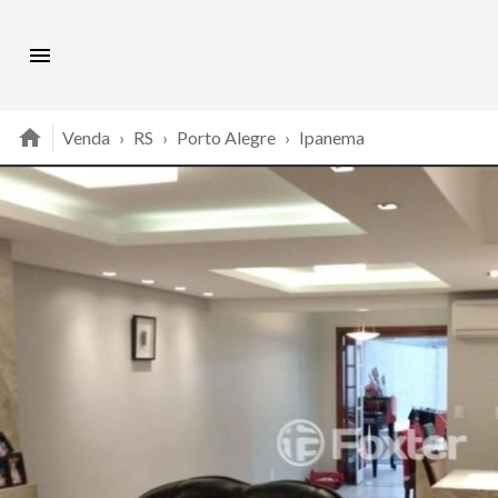
Venda
›
RS
›
Porto Alegre
›
Ipanema