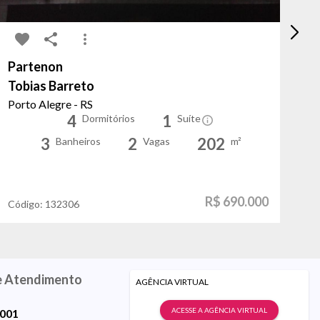
Partenon
Vi
Tobias Barreto
Do
Porto Alegre - RS
Po
4
1
Dormitórios
Suíte
3
2
202
Banheiros
Vagas
m²
R$ 690.000
Código:
132306
Có
e Atendimento
AGÊNCIA VIRTUAL
ACESSE A AGÊNCIA VIRTUAL
9001