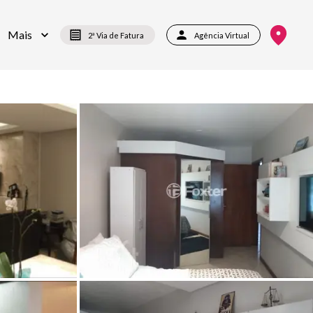
Mais
2ª Via de Fatura
Agência Virtual