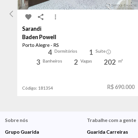
Sarandi
Baden Powell
Porto Alegre - RS
4
1
Dormitórios
Suíte
3
2
202
Banheiros
Vagas
m²
R$ 690.000
Código:
181354
Sobre nós
Trabalhe com a gente
Grupo Guarida
Guarida Carreiras