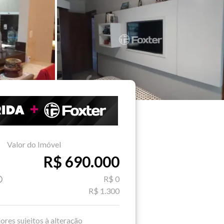
Valor do Imóvel
R$ 690.000
R$ 0
R$ 1.300
ores sujeitos à alteração