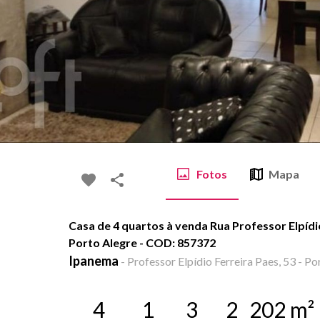
Fotos
Mapa
Casa de 4 quartos à venda Rua Professor Elpídi
Porto Alegre - COD: 857372
Ipanema
-
Professor Elpídio Ferreira Paes, 53 - Po
4
1
3
2
202
m²