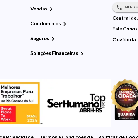
ATENDIM
Vendas
Central de
Condomínios
Fale Cono
Seguros
Ouvidoria
Soluções Financeiras
 de Privacidade
Termos e Condições de Uso
Políticas de Cook