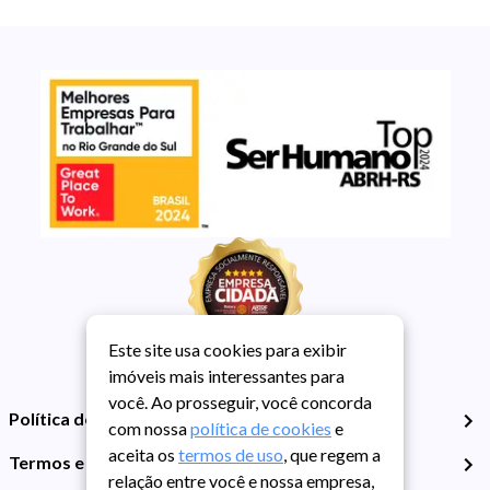
Este site usa cookies para exibir
imóveis mais interessantes para
você. Ao prosseguir, você concorda
Política de Privacidade
com nossa
política de cookies
e
aceita os
termos de uso
, que regem a
Termos e Condições de Uso
relação entre você e nossa empresa,