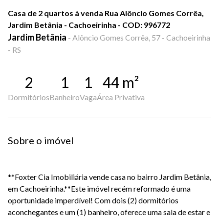
Casa de 2 quartos à venda Rua Alôncio Gomes Corrêa,
Jardim Betânia - Cachoeirinha - COD: 996772
Jardim Betânia
-
Alôncio Gomes Corrêa, 57 - Cachoeirinha
- RS
2
1
1
44
m²
Dormitórios
Banheiro
Vaga
Área Privativa
Sobre o imóvel
**Foxter Cia Imobiliária vende casa no bairro Jardim Betânia,
em Cachoeirinha.**Este imóvel recém reformado é uma
oportunidade imperdível! Com dois (2) dormitórios
aconchegantes e um (1) banheiro, oferece uma sala de estar e