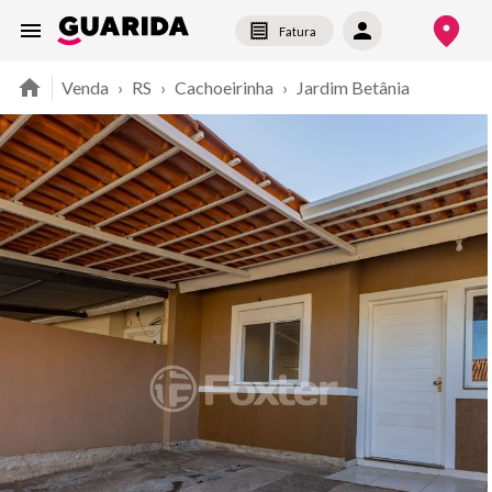
Fatura
Venda
›
RS
›
Cachoeirinha
›
Jardim Betânia