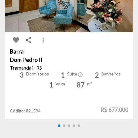
Barra
Dom Pedro II
Tramandaí - RS
3
1
2
Dormitórios
Suíte
Banheiros
1
87
Vaga
m²
R$ 677.000
Código:
821594