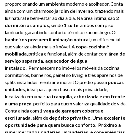
proporcionando um ambiente moderno e acolhedor. Conta
ainda com um charmoso
jardim de inverno
, trazendo mais
luz natural e bem-estar ao dia a dia. Na área íntima, são
2
dormitórios amplos
, sendo
1 suíte
, ambos com piso
laminado, garantindo conforto térmico e aconchego. Os
banheiros possuem iluminação natural
, um diferencial
que valoriza ainda mais o imóvel. A
copa-cozinha é
mobiliada
, prática e funcional, além de contar com
área de
serviço separada, aquecedor de água
instalado,
Permanecem no imóvel os móveis da cozinha,
dormitórios, banheiros, painel no living e três aparelhos de
splits instalados, é entrar e morar! O prédio possui
poucas
unidades
, ideal para quem busca mais privacidade,
localizado em uma
rua tranquila, arborizada e em frente
a uma praça
, perfeito para quem valoriza qualidade de vida.
Conta ainda com
1 vaga de garagem coberta e
escriturada
, além de
depósito privativo
.
Uma excelente
oportunidade para quem busca conforto. Próximo a
supermercados padarias, lavanderias, e conveniências