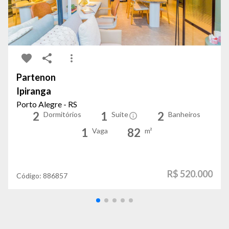
Partenon
Ipiranga
Porto Alegre - RS
2
1
2
Dormitórios
Suíte
Banheiros
1
82
Vaga
m²
R$ 520.000
Código:
886857