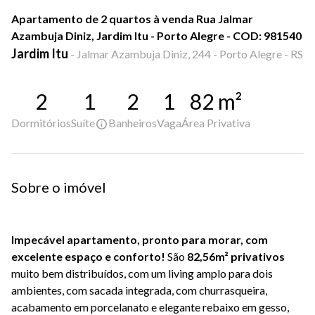
Apartamento de 2 quartos à venda Rua Jalmar
Azambuja Diniz, Jardim Itu - Porto Alegre - COD: 981540
Jardim Itu
-
Jalmar Azambuja Diniz, 244 - Porto Alegre - RS
2
1
2
1
82
m²
Dormitórios
Suíte
Banheiros
Vaga
Área Privativa
Sobre o imóvel
Impecável apartamento, pronto para morar, com
excelente espaço e conforto!
São
82,56m² privativos
muito bem distribuídos, com um living amplo para dois
ambientes, com sacada integrada, com churrasqueira,
acabamento em porcelanato e elegante rebaixo em gesso,