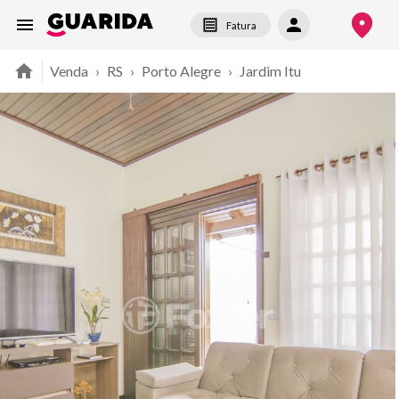
Fatura
Venda
›
RS
›
Porto Alegre
›
Jardim Itu