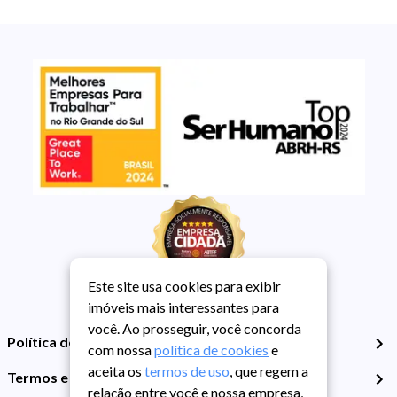
Este site usa cookies para exibir
imóveis mais interessantes para
você. Ao prosseguir, você concorda
Política de Privacidade
com nossa
política de cookies
e
aceita os
termos de uso
, que regem a
Termos e Condições de Uso
relação entre você e nossa empresa,