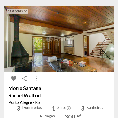
CASA SOBRADO
Morro Santana
Rachel Wolfrid
Porto Alegre - RS
3
1
3
Dormitórios
Suíte
Banheiros
5
300
Vagas
m²