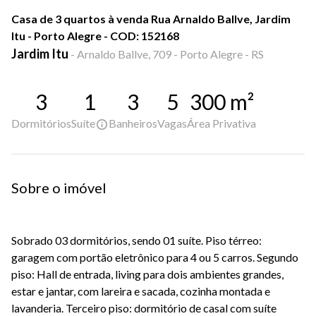
Casa de 3 quartos à venda Rua Arnaldo Ballve, Jardim
Itu - Porto Alegre - COD: 152168
Jardim Itu
-
Arnaldo Ballve, 709 - Porto Alegre - RS
3
1
3
5
300
m²
Dormitórios
Suíte
Banheiros
Vagas
Área Privativa
Sobre o imóvel
Sobrado 03 dormitórios, sendo 01 suíte. Piso térreo:
garagem com portão eletrônico para 4 ou 5 carros. Segundo
piso: Hall de entrada, living para dois ambientes grandes,
estar e jantar, com lareira e sacada, cozinha montada e
lavanderia. Terceiro piso: dormitório de casal com suíte