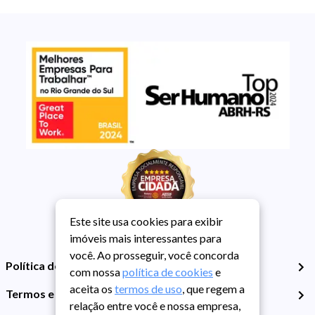
Este site usa cookies para exibir
imóveis mais interessantes para
você. Ao prosseguir, você concorda
Política de Privacidade
com nossa
política de cookies
e
aceita os
termos de uso
, que regem a
Termos e Condições de Uso
relação entre você e nossa empresa,