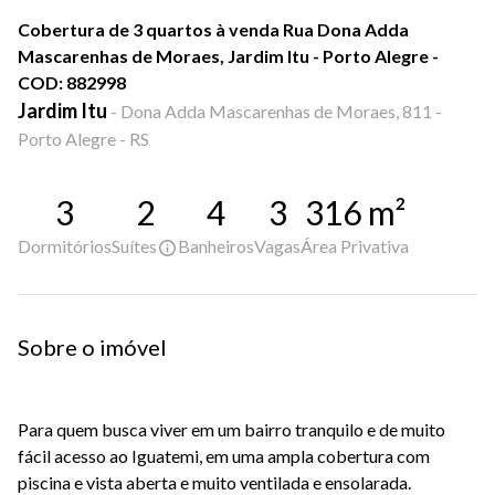
Cobertura de 3 quartos à venda Rua Dona Adda
Mascarenhas de Moraes, Jardim Itu - Porto Alegre -
COD: 882998
Jardim Itu
-
Dona Adda Mascarenhas de Moraes, 811 -
Porto Alegre - RS
3
2
4
3
316
m²
Dormitórios
Suítes
Banheiros
Vagas
Área Privativa
Sobre o imóvel
Para quem busca viver em um bairro tranquilo e de muito
fácil acesso ao Iguatemi, em uma ampla cobertura com
piscina e vista aberta e muito ventilada e ensolarada.