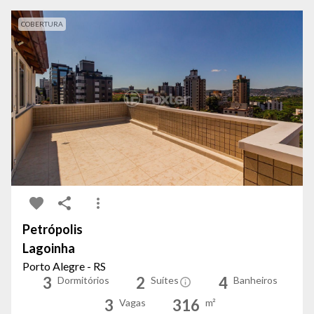
COBERTURA
Petrópolis
Lagoinha
Porto Alegre - RS
3
2
4
Dormitórios
Suítes
Banheiros
3
316
Vagas
m²