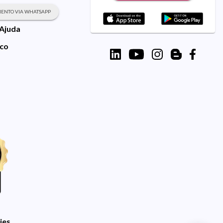
ENTO VIA WHATSAPP
 Ajuda
sco
ies