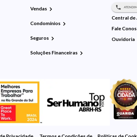
ATENDIM
Vendas
Central de
Condomínios
Fale Cono
Seguros
Ouvidoria
Soluções Financeiras
 de Privacidade
Termos e Condições de Uso
Políticas de Cook