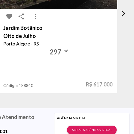
Jardim Botânico
Vi
Oito de Julho
da
Porto Alegre - RS
Po
297
m²
R$ 617.000
Código:
188840
Có
e Atendimento
AGÊNCIA VIRTUAL
ACESSE A AGÊNCIA VIRTUAL
9001