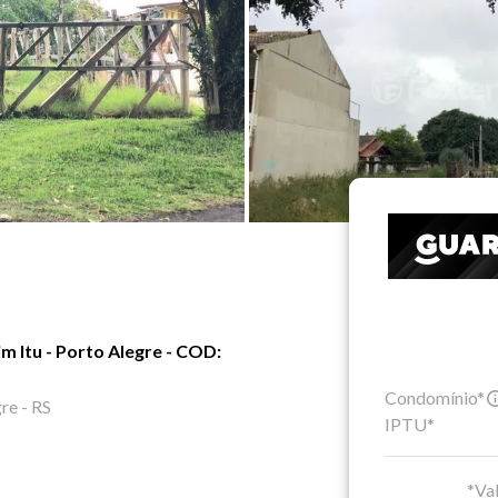
m Itu - Porto Alegre - COD:
Condomínio*
re - RS
IPTU*
*Val