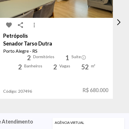
Petrópolis
Sã
Senador Tarso Dutra
Fa
Porto Alegre - RS
Po
2
1
Dormitórios
Suíte
2
2
52
Banheiros
Vagas
m²
R$ 680.000
Código:
207496
Có
e Atendimento
AGÊNCIA VIRTUAL