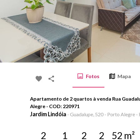
Fotos
Mapa
Apartamento de 2 quartos à venda Rua Guadalup
Alegre - COD: 220971
Jardim Lindóia
-
Guadalupe, 520 - Porto Alegre - 
2
1
2
2
52
m²