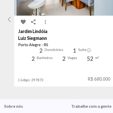
Jardim Lindóia
Luiz Siegmann
Porto Alegre - RS
2
1
Dormitórios
Suíte
2
2
52
Banheiros
Vagas
m²
R$ 680.000
Código:
297873
Sobre nós
Trabalhe com a gente