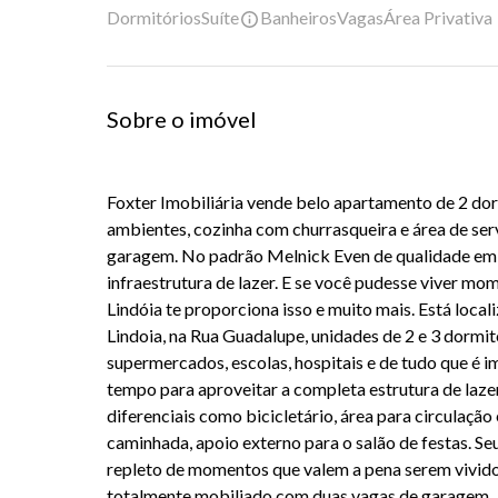
Dormitórios
Suíte
Banheiros
Vagas
Área Privativa
Sobre o imóvel
Foxter Imobiliária vende belo apartamento de 2 dorm
ambientes, cozinha com churrasqueira e área de ser
garagem. No padrão Melnick Even de qualidade e
infraestrutura de lazer. E se você pudesse viver mo
Lindóia te proporciona isso e muito mais. Está loca
Lindoia, na Rua Guadalupe, unidades de 2 e 3 dormit
supermercados, escolas, hospitais e de tudo que é 
tempo para aproveitar a completa estrutura de laz
diferenciais como bicicletário, área para circulação 
caminhada, apoio externo para o salão de festas. Seu 
repleto de momentos que valem a pena serem vivido
totalmente mobiliado com duas vagas de garagem.