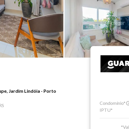
e, Jardim Lindóia - Porto
Condomínio*
RS
IPTU*
*Val