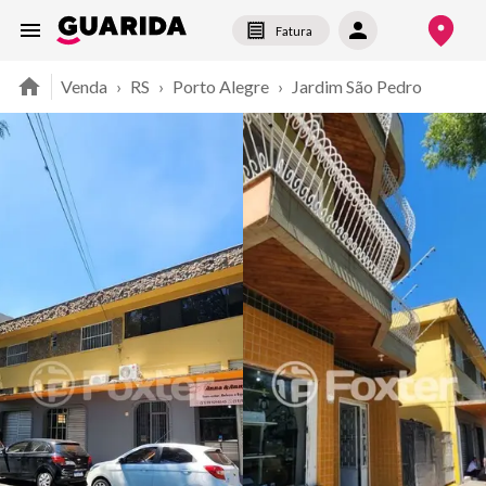
Fatura
Venda
›
RS
›
Porto Alegre
›
Jardim São Pedro