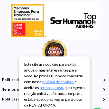
Este site usa cookies para exibir
imóveis mais interessantes para
você. Ao prosseguir, você concorda
Política de Privacidade
com nossa
política de cookies
e
aceita os
termos de uso
, que regem a
Termos e Condições de Uso
relação entre você e nossa empresa,
Políticas de Cookies
estabelecendo as regras para o uso
da PLATAFORMA.