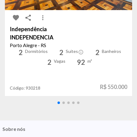
Independência
INDEPENDENCIA
Porto Alegre - RS
2
2
2
Dormitórios
Suítes
Banheiros
2
92
Vagas
m²
R$ 550.000
Código:
930218
Sobre nós