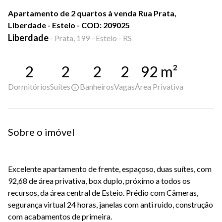
Apartamento de 2 quartos à venda Rua Prata,
Liberdade - Esteio - COD: 209025
Liberdade
-
Prata, 199 - Esteio - RS
2
2
2
2
92
m²
Dormitórios
Suítes
Banheiros
Vagas
Área Privativa
Sobre o imóvel
Excelente apartamento de frente, espaçoso, duas suítes, com
92,68 de área privativa, box duplo, próximo a todos os
recursos, da área central de Esteio. Prédio com Câmeras,
segurança virtual 24 horas, janelas com anti ruido, construção
com acabamentos de primeira.