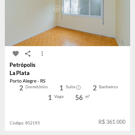
Petrópolis
La Plata
Porto Alegre - RS
2
1
2
Dormitórios
Suíte
Banheiros
1
56
Vaga
m²
R$ 361.000
Código:
852193