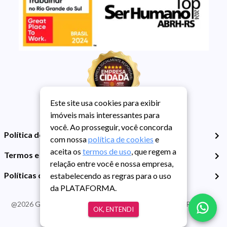
Este site usa cookies para exibir
imóveis mais interessantes para
você. Ao prosseguir, você concorda
Política de Privacidade
com nossa
política de cookies
e
aceita os
termos de uso
, que regem a
Termos e Condições de Uso
relação entre você e nossa empresa,
Políticas de Cookies
estabelecendo as regras para o uso
da PLATAFORMA.
@
2026
Guarida Imóvel. Todos os direitos reservados. CRECI RS -
OK, ENTENDI
413J | CNPJ Guarida: 89.398.606/0001-30