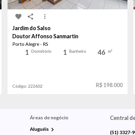
Jardim do Salso
Doutor Affonso Sanmartin
Porto Alegre - RS
1
1
46
Dormitório
Banheiro
m²
R$ 198.000
Código:
222602
Áreas de negócio
Central d
Aluguéis
(51) 3327-