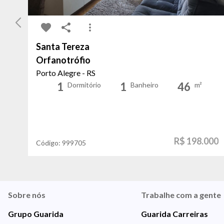
Santa Tereza
Orfanotrófio
Porto Alegre - RS
1
1
46
Dormitório
Banheiro
m²
R$ 198.000
Código:
999705
Sobre nós
Trabalhe com a gente
Grupo Guarida
Guarida Carreiras