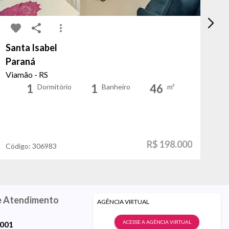
Santa Isabel
Ru
Paraná
Jo
Viamão - RS
Po
1
1
46
Dormitório
Banheiro
m²
R$ 198.000
Código:
306983
Có
e Atendimento
AGÊNCIA VIRTUAL
ACESSE A AGÊNCIA VIRTUAL
9001