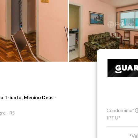
o Triunfo, Menino Deus -
Condomínio*
gre - RS
IPTU*
*Val