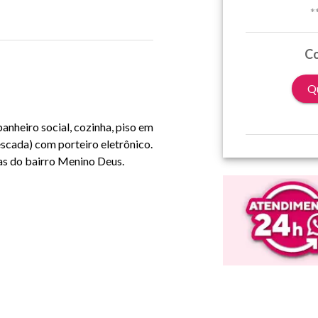
*
Co
Qu
nheiro social, cozinha, piso em
scada) com porteiro eletrônico.
as do bairro Menino Deus.