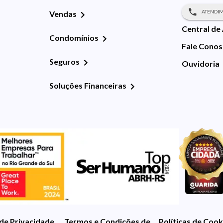
ATENDIM
Vendas
Central de
Condomínios
Fale Cono
Seguros
Ouvidoria
Soluções Financeiras
 de Privacidade
Termos e Condições de Uso
Políticas de Cook