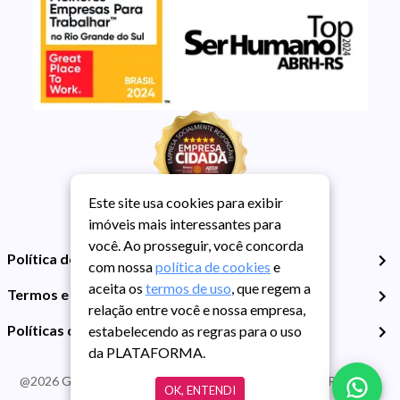
Este site usa cookies para exibir
imóveis mais interessantes para
você. Ao prosseguir, você concorda
Política de Privacidade
com nossa
política de cookies
e
aceita os
termos de uso
, que regem a
Termos e Condições de Uso
relação entre você e nossa empresa,
Políticas de Cookies
estabelecendo as regras para o uso
da PLATAFORMA.
@
2026
Guarida Imóvel. Todos os direitos reservados. CRECI RS -
OK, ENTENDI
413J | CNPJ Guarida: 89.398.606/0001-30