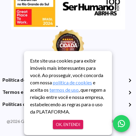
Este site usa cookies para exibir
imóveis mais interessantes para
você. Ao prosseguir, você concorda
Política de Privacidade
com nossa
política de cookies
e
aceita os
termos de uso
, que regem a
Termos e Condições de Uso
relação entre você e nossa empresa,
Políticas de Cookies
estabelecendo as regras para o uso
da PLATAFORMA.
@
2026
Guarida Imóvel. Todos os direitos reservados. CRECI RS -
OK, ENTENDI
413J | CNPJ Guarida: 89.398.606/0001-30