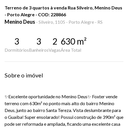
Terreno de 3 quartos à venda Rua Silveiro, Menino Deus
- Porto Alegre - COD: 228866
Menino Deus
-
Silveiro, 1105 - Porto Alegre - RS
3
3
2
630
m²
Dormitórios
Banheiros
Vagas
Área Total
Sobre o imóvel
✨Excelente oportunidade no Menino Deus✨ Foxter vende
terreno com 630m² no ponto mais alto do bairro Menino
Deus, junto ao bairro Santa Tereza. Vista deslumbrante para
o Guaíba! Super ensolarado! Possui construção de 390m² que
pode ser reformada e ampliada, ficando uma excelente casa