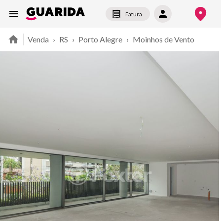
Fatura
Venda
›
RS
›
Porto Alegre
›
Moinhos de Vento