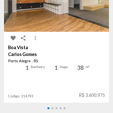
Boa Vista
Carlos Gomes
Porto Alegre - RS
1
1
38
Banheiro
Vaga
m²
R$ 3.600.975
Código:
214793