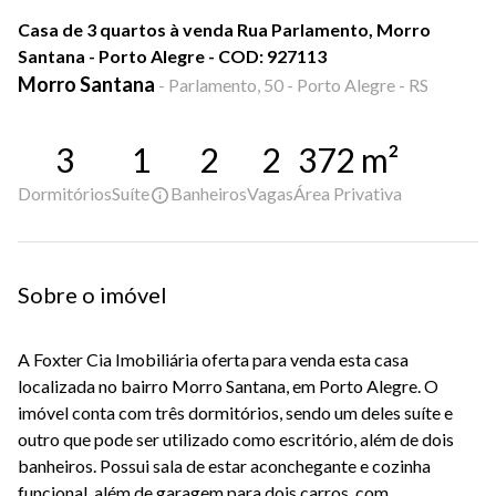
Casa de 3 quartos à venda Rua Parlamento, Morro
Santana - Porto Alegre - COD: 927113
Morro Santana
-
Parlamento, 50 - Porto Alegre - RS
3
1
2
2
372
m²
Dormitórios
Suíte
Banheiros
Vagas
Área Privativa
Sobre o imóvel
A Foxter Cia Imobiliária oferta para venda esta casa
localizada no bairro Morro Santana, em Porto Alegre. O
imóvel conta com três dormitórios, sendo um deles suíte e
outro que pode ser utilizado como escritório, além de dois
banheiros. Possui sala de estar aconchegante e cozinha
funcional, além de garagem para dois carros, com