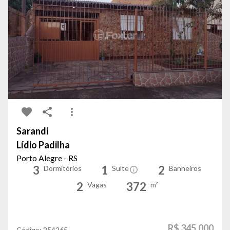
Sarandi
Lídio Padilha
Porto Alegre - RS
3
1
2
Dormitórios
Suíte
Banheiros
2
372
Vagas
m²
R$ 345.000
Código:
254265