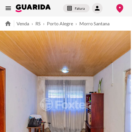
Fatura
Venda
›
RS
›
Porto Alegre
›
Morro Santana