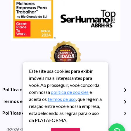
Este site usa cookies para exibir
imóveis mais interessantes para
você. Ao prosseguir, você concorda
Política de Privacidade
com nossa
política de cookies
e
aceita os
termos de uso
, que regem a
Termos e Condições de Uso
relação entre você e nossa empresa,
Políticas de Cookies
estabelecendo as regras para o uso
da PLATAFORMA.
@
2026
Guarida Imóvel. Todos os direitos reservados. CRECI RS -