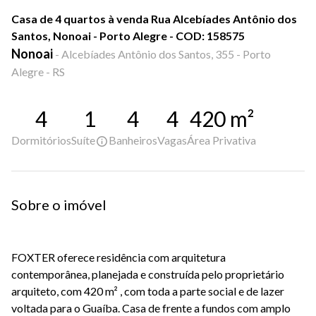
Casa de 4 quartos à venda Rua Alcebíades Antônio dos
Santos, Nonoai - Porto Alegre - COD: 158575
Nonoai
-
Alcebíades Antônio dos Santos, 355 - Porto
Alegre - RS
4
1
4
4
420
m²
Dormitórios
Suíte
Banheiros
Vagas
Área Privativa
Sobre o imóvel
FOXTER oferece residência com arquitetura
contemporânea, planejada e construída pelo proprietário
arquiteto, com 420 m² , com toda a parte social e de lazer
voltada para o Guaíba. Casa de frente a fundos com amplo