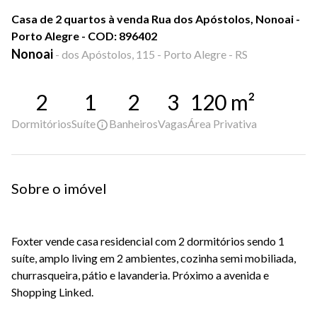
Casa de 2 quartos à venda Rua dos Apóstolos, Nonoai -
Porto Alegre - COD: 896402
Nonoai
-
dos Apóstolos, 115 - Porto Alegre - RS
2
1
2
3
120
m²
Dormitórios
Suíte
Banheiros
Vagas
Área Privativa
Sobre o imóvel
Foxter vende casa residencial com 2 dormitórios sendo 1
suíte, amplo living em 2 ambientes, cozinha semi mobiliada,
churrasqueira, pátio e lavanderia. Próximo a avenida e
Shopping Linked.