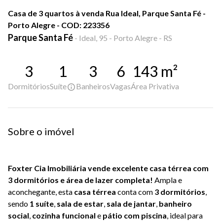
Casa de 3 quartos à venda Rua Ideal, Parque Santa Fé -
Porto Alegre - COD: 223356
Parque Santa Fé
-
Ideal, 95 - Porto Alegre - RS
3
1
3
6
143
m²
Dormitórios
Suíte
Banheiros
Vagas
Área Privativa
Sobre o imóvel
Foxter Cia Imobiliária vende excelente casa térrea com
3 dormitórios e área de lazer completa!
Ampla e
aconchegante, esta
casa térrea
conta com
3 dormitórios
,
sendo
1 suíte
,
sala de estar
,
sala de jantar
,
banheiro
social
,
cozinha funcional
e
pátio com piscina
, ideal para