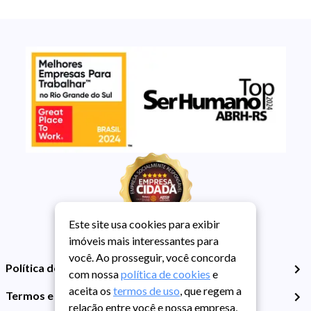
Este site usa cookies para exibir
imóveis mais interessantes para
você. Ao prosseguir, você concorda
Política de Privacidade
com nossa
política de cookies
e
aceita os
termos de uso
, que regem a
Termos e Condições de Uso
relação entre você e nossa empresa,