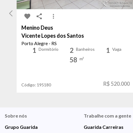
Menino Deus
Vicente Lopes dos Santos
Porto Alegre - RS
1
2
1
Dormitório
Banheiros
Vaga
58
m²
R$ 520.000
Código:
195180
Sobre nós
Trabalhe com a gente
Grupo Guarida
Guarida Carreiras