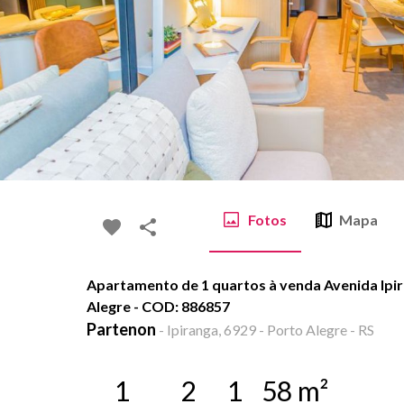
Fotos
Mapa
Apartamento de 1 quartos à venda Avenida Ipir
Alegre - COD: 886857
Partenon
-
Ipiranga, 6929 - Porto Alegre - RS
1
2
1
58
m²