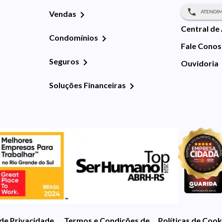
ATENDIM
Vendas
Central de
Condomínios
Fale Cono
Seguros
Ouvidoria
Soluções Financeiras
 de Privacidade
Termos e Condições de Uso
Políticas de Cook