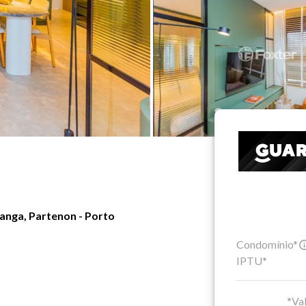
anga, Partenon - Porto
Condomínio*
IPTU*
*Val