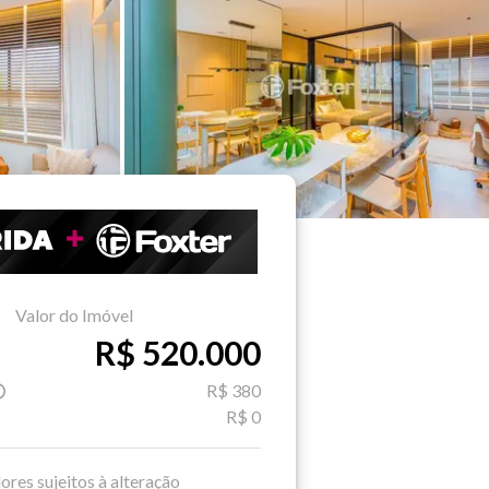
Valor do Imóvel
R$ 520.000
R$ 380
R$ 0
ores sujeitos à alteração