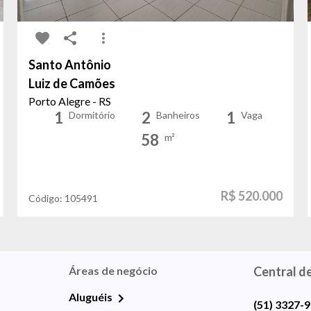
Santo Antônio
Luiz de Camões
Porto Alegre - RS
1
2
1
Dormitório
Banheiros
Vaga
58
m²
R$ 520.000
Código:
105491
Áreas de negócio
Central d
Aluguéis
(51) 3327-