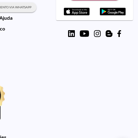
ENTO VIA WHATSAPP
 Ajuda
sco
ies