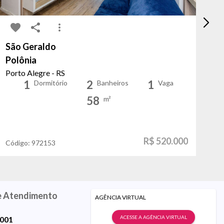
São Geraldo
Ja
Polônia
Pr
Porto Alegre - RS
Po
1
2
1
Dormitório
Banheiros
Vaga
58
m²
R$ 520.000
Código:
972153
Có
e Atendimento
AGÊNCIA VIRTUAL
ACESSE A AGÊNCIA VIRTUAL
9001