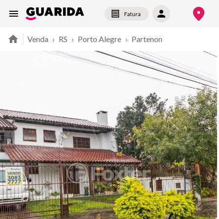
Fatura
Venda
›
RS
›
Porto Alegre
›
Partenon