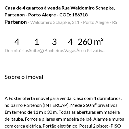
Casa de 4 quartos à venda Rua Waldomiro Schapke,
Partenon - Porto Alegre - COD: 186718
Partenon
-
Waldomiro Schapke, 311 - Porto Alegre - RS
4
1
3
4
260
m²
Dormitórios
Suíte
Banheiros
Vagas
Área Privativa
Sobre o imóvel
A Foxter oferta imóvel para venda: Casa com 4 dormitórios,
no bairro Pártenon (INTERCAP). Mede 260 m² privativos.
Em terreno de 11 m x 30 m. Todas as aberturas em madeira
de itaúba. Forros e pilares em madeira de ipê. Alarme e muros
com cerca elétrica. Portão eletrônico. Possui 2 pisos: -PISO