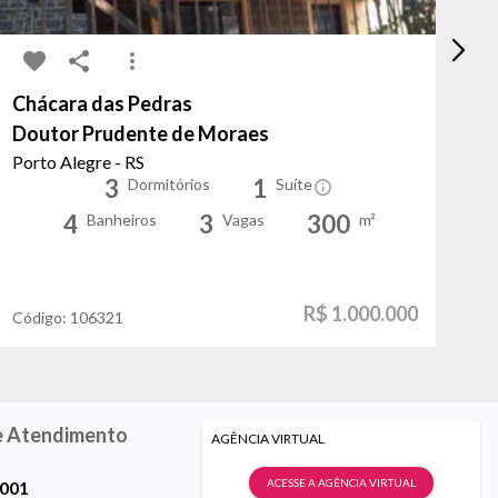
Chácara das Pedras
M
Doutor Prudente de Moraes
Pa
Porto Alegre - RS
La
3
1
Dormitórios
Suíte
4
3
300
Banheiros
Vagas
m²
R$ 1.000.000
Código:
106321
Có
e Atendimento
AGÊNCIA VIRTUAL
ACESSE A AGÊNCIA VIRTUAL
9001