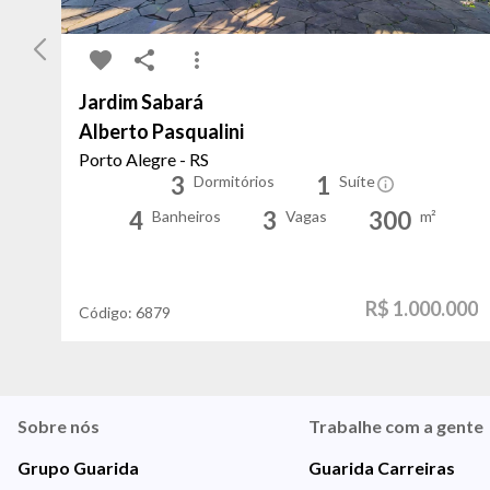
Jardim Sabará
Alberto Pasqualini
Porto Alegre - RS
3
1
Dormitórios
Suíte
4
3
300
Banheiros
Vagas
m²
R$ 1.000.000
Código:
6879
Sobre nós
Trabalhe com a gente
Grupo Guarida
Guarida Carreiras