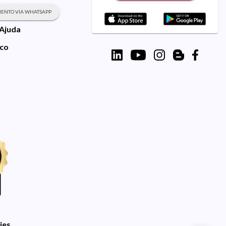
ENTO VIA WHATSAPP
 Ajuda
sco
ies