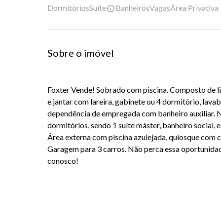
Dormitórios
Suíte
Banheiros
Vagas
Área Privativa
Sobre o imóvel
Foxter Vende! Sobrado com piscina. Composto de li
e jantar com lareira, gabinete ou 4 dormitório, lav
dependência de empregada com banheiro auxiliar. N
dormitórios, sendo 1 suíte máster, banheiro social, 
Área externa com piscina azulejada, quiosque com c
Garagem para 3 carros. Não perca essa oportunidade
conosco!