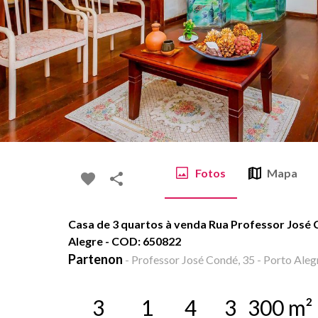
Fotos
Mapa
Casa de 3 quartos à venda Rua Professor José 
Alegre - COD: 650822
Partenon
-
Professor José Condé, 35 - Porto Aleg
3
1
4
3
300
m²