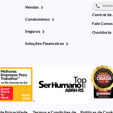
ATENDIM
Vendas
Central de
Condomínios
Fale Cono
Seguros
Ouvidoria
Soluções Financeiras
 de Privacidade
Termos e Condições de Uso
Políticas de Cook