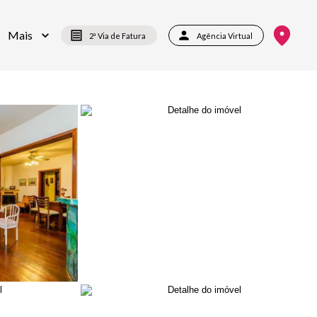
Mais
2ª Via de Fatura
Agência Virtual