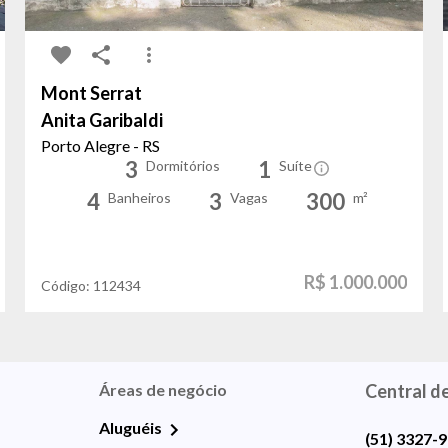
Mont Serrat
Anita Garibaldi
Porto Alegre - RS
3
1
Dormitórios
Suíte
4
3
300
Banheiros
Vagas
m²
R$ 1.000.000
Código:
112434
Áreas de negócio
Central d
Aluguéis
(51) 3327-