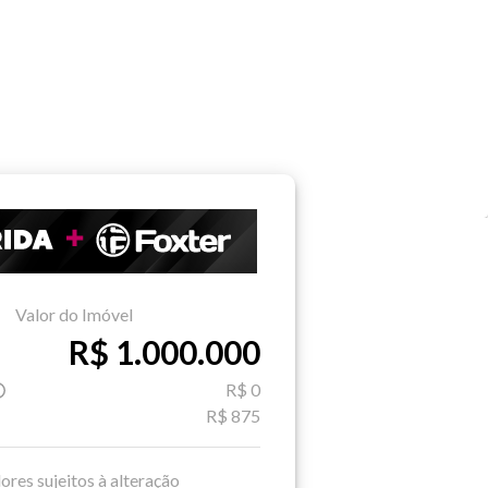
Valor do Imóvel
R$ 1.000.000
R$ 0
R$ 875
ores sujeitos à alteração