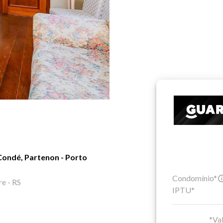
Condé, Partenon - Porto
Condomínio*
re - RS
IPTU*
*Val