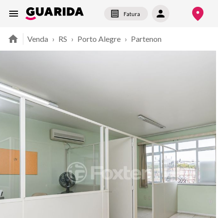
Fatura
Venda
›
RS
›
Porto Alegre
›
Partenon