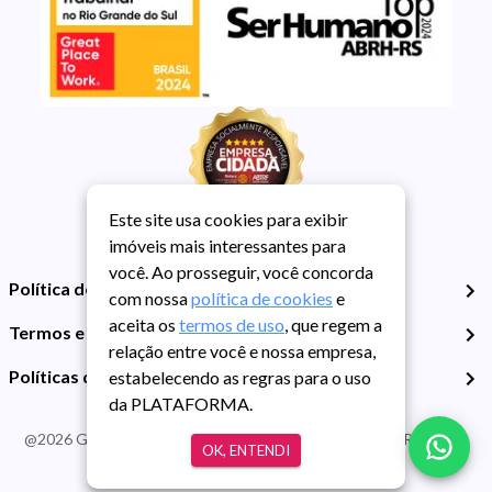
Este site usa cookies para exibir
imóveis mais interessantes para
você. Ao prosseguir, você concorda
Política de Privacidade
com nossa
política de cookies
e
aceita os
termos de uso
, que regem a
Termos e Condições de Uso
relação entre você e nossa empresa,
Políticas de Cookies
estabelecendo as regras para o uso
da PLATAFORMA.
@
2026
Guarida Imóvel. Todos os direitos reservados. CRECI RS -
OK, ENTENDI
413J | CNPJ Guarida: 89.398.606/0001-30