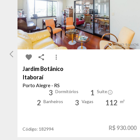
Jardim Botânico
Itaboraí
Porto Alegre - RS
3
1
Dormitórios
Suíte
2
3
112
Banheiros
Vagas
m²
R$ 930.000
Código:
182994