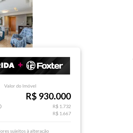
Valor do Imóvel
R$ 930.000
R$ 1.732
R$ 1.667
ores sujeitos à alteração