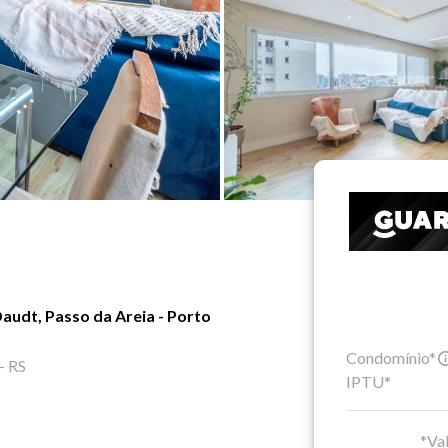
audt, Passo da Areia - Porto
Condomínio*
- RS
IPTU*
*Val