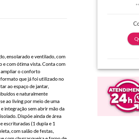
*
Co
Qu
o, ensolarado e ventilado, com
to e com ótima vista. Conta com
e ampliar o conforto
ormato que já foi utilizado no
tar ao espaço de jantar,
ibuídos e naturalmente
-se ao living por meio de uma
 e integração sem abrir mão da
isolado. Dispõe ainda de área
 escrituradas (1 dupla e 1
leta, com salão de festas,
e com churrasqueira e forno de