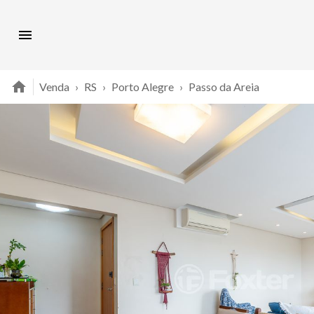
Venda
›
RS
›
Porto Alegre
›
Passo da Areia