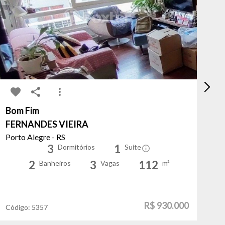
Bom Fim
Sa
FERNANDES VIEIRA
L
Porto Alegre - RS
Po
3
1
Dormitórios
Suíte
2
3
112
Banheiros
Vagas
m²
R$ 930.000
Código:
5357
Có