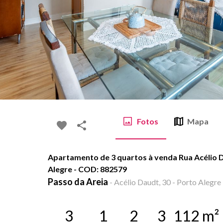
Fotos
Mapa
Apartamento de 3 quartos à venda Rua Acélio D
Alegre - COD: 882579
Passo da Areia
-
Acélio Daudt, 30 - Porto Alegre 
3
1
2
3
112
m²