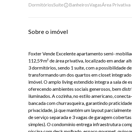
Dormitórios
Suíte
Banheiros
Vagas
Área Privativa
Sobre o imóvel
Foxter Vende
Excelente apartamento semi- mobiliad
112,59 m² de área privativa, localizado em andar al
3 dormitórios, sendo 1 suíte, com a possibilidade d
transformando um dos quartos em closet integrado f
imóvel. O amplo living estendido integra a sala de es
oferecendo ambientes sociais generosos, bem distr
iluminados. A cozinha, no estilo americano, conecta
bancada com churrasqueira, garantindo praticidade
privacidade, já que mantém um layout parcialmente 
de serviço separada e 3 vagas de garagem cobertas e
simples). O condomínio entrega infraestrutura comp
piscina com deck molhado, espaço gourmet, quiosqu