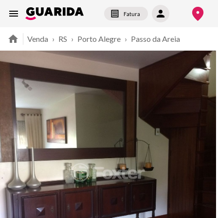
Fatura
Venda
›
RS
›
Porto Alegre
›
Passo da Areia