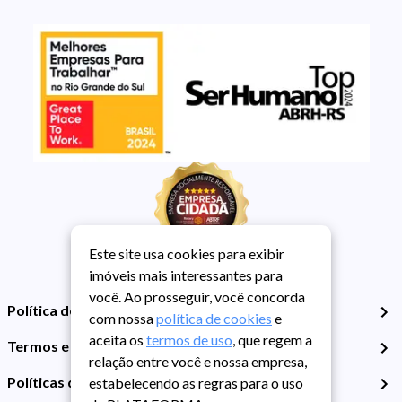
Este site usa cookies para exibir
imóveis mais interessantes para
você. Ao prosseguir, você concorda
Política de Privacidade
com nossa
política de cookies
e
aceita os
termos de uso
, que regem a
Termos e Condições de Uso
relação entre você e nossa empresa,
Políticas de Cookies
estabelecendo as regras para o uso