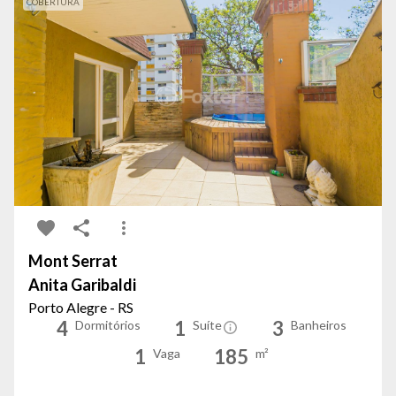
COBERTURA
Mont Serrat
Anita Garibaldi
Porto Alegre - RS
4
1
3
Dormitórios
Suíte
Banheiros
1
185
Vaga
m²