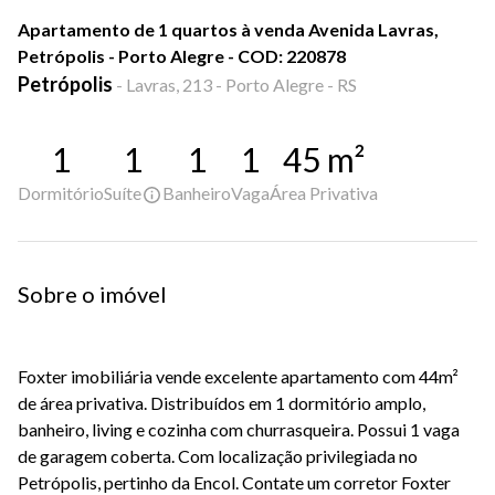
Apartamento de 1 quartos à venda Avenida Lavras,
Petrópolis - Porto Alegre - COD: 220878
Petrópolis
-
Lavras, 213 - Porto Alegre - RS
1
1
1
1
45
m²
Dormitório
Suíte
Banheiro
Vaga
Área Privativa
Sobre o imóvel
Foxter imobiliária vende excelente apartamento com 44m²
de área privativa. Distribuídos em 1 dormitório amplo,
banheiro, living e cozinha com churrasqueira. Possui 1 vaga
de garagem coberta. Com localização privilegiada no
Petrópolis, pertinho da Encol. Contate um corretor Foxter