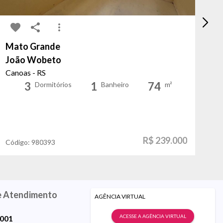
Mato Grande
Ri
João Wobeto
Pr
Canoas - RS
Po
3
1
74
Dormitórios
Banheiro
m²
R$ 239.000
Código:
980393
Có
e Atendimento
AGÊNCIA VIRTUAL
ACESSE A AGÊNCIA VIRTUAL
9001