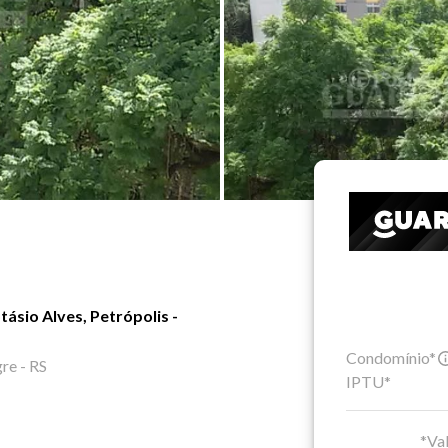
ásio Alves, Petrópolis -
Condomínio*
re - RS
IPTU*
*Val