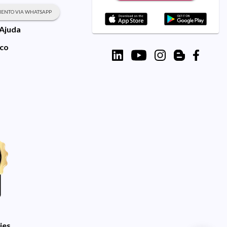
ENTO VIA WHATSAPP
 Ajuda
sco
ies