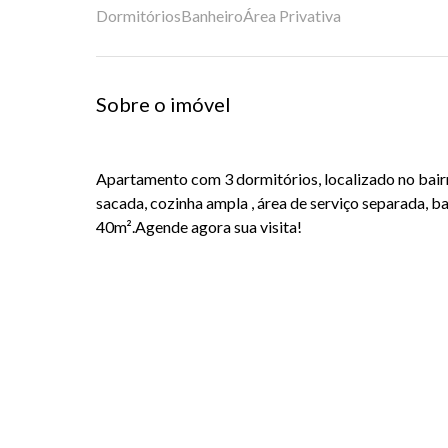
Dormitórios
Banheiro
Área Privativa
Sobre o imóvel
Apartamento com 3 dormitórios, localizado no bairr
sacada, cozinha ampla , área de serviço separada, b
40m².Agende agora sua visita!