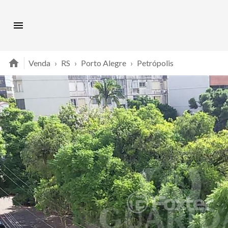
Venda
›
RS
›
Porto Alegre
›
Petrópolis