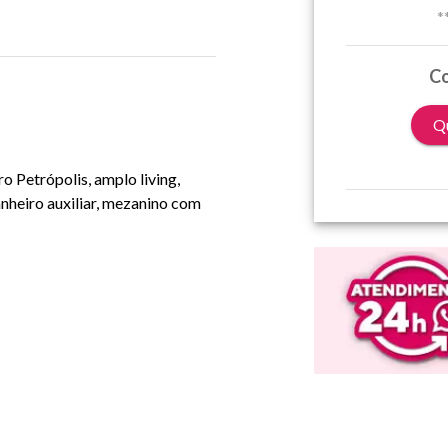
*
Co
Qu
o Petrópolis, amplo living,
anheiro auxiliar, mezanino com