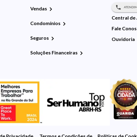
ATENDIM
Vendas
Central de
Condomínios
Fale Cono
Seguros
Ouvidoria
Soluções Financeiras
 de Privacidade
Termos e Condições de Uso
Políticas de Cook