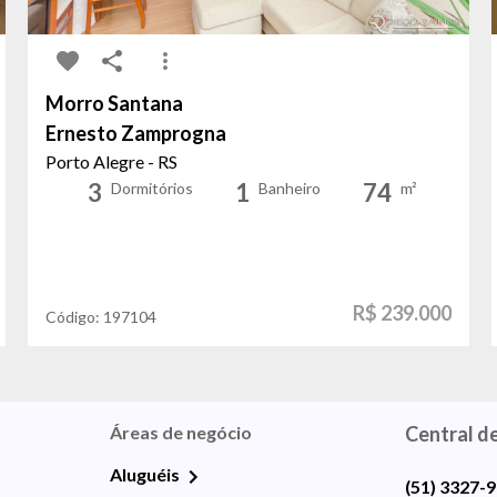
Morro Santana
Ernesto Zamprogna
Porto Alegre - RS
3
1
74
Dormitórios
Banheiro
m²
R$ 239.000
Código:
197104
Áreas de negócio
Central d
Aluguéis
(51) 3327-