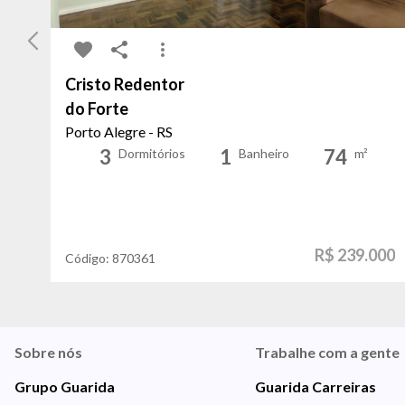
Cristo Redentor
do Forte
Porto Alegre - RS
3
1
74
Dormitórios
Banheiro
m²
R$ 239.000
Código:
870361
Sobre nós
Trabalhe com a gente
Grupo Guarida
Guarida Carreiras