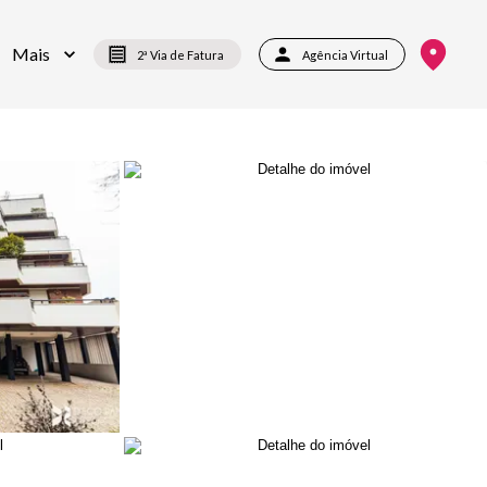
Mais
2ª Via de Fatura
Agência Virtual