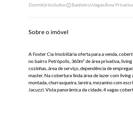
Dormitórios
Suítes
Banheiros
Vagas
Área Privativ
Sobre o imóvel
A Foxter Cia Imobiliária oferta para a venda, cober
no bairro Petrópolis, 360m² de área privativa, livin
cozinhas, área de serviço, dependência de empregad
master. Na cobertura linda área de lazer com living
montada, churrasqueira, lareira, mezanino com escrit
Jacuzzi. Vista panorâmica da cidade, 4 vagas cobert