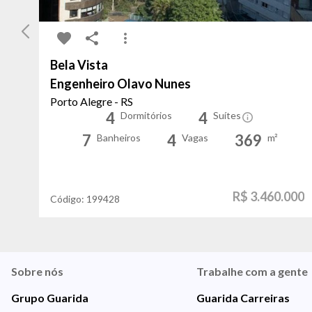
Bela Vista
Engenheiro Olavo Nunes
Porto Alegre - RS
4
4
Dormitórios
Suítes
7
4
369
Banheiros
Vagas
m²
R$ 3.460.000
Código:
199428
Sobre nós
Trabalhe com a gente
Grupo Guarida
Guarida Carreiras