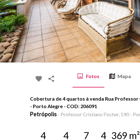
Fotos
Mapa
Cobertura de 4 quartos à venda Rua Professor C
- Porto Alegre - COD: 206091
Petrópolis
-
Professor Cristiano Fischer, 590 - Po
4
4
7
4
369
m²