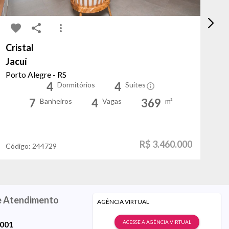
Cristal
Mo
Jacuí
Ma
Porto Alegre - RS
Po
4
4
Dormitórios
Suítes
7
4
369
Banheiros
Vagas
m²
R$ 3.460.000
Código:
244729
Có
e Atendimento
AGÊNCIA VIRTUAL
ACESSE A AGÊNCIA VIRTUAL
9001