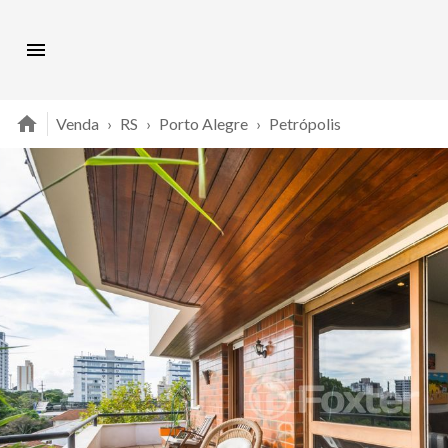
Venda
›
RS
›
Porto Alegre
›
Petrópolis