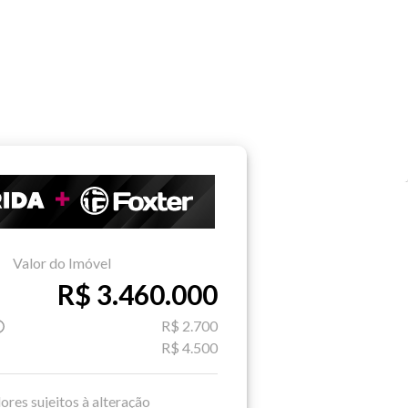
Valor do Imóvel
R$ 3.460.000
R$ 2.700
R$ 4.500
ores sujeitos à alteração