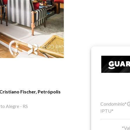
ristiano Fischer, Petrópolis
Condomínio*
rto Alegre - RS
IPTU*
*Val