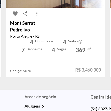
Mont Serrat
Pedro Ivo
Porto Alegre - RS
4
4
Dormitórios
Suítes
7
4
369
Banheiros
Vagas
m²
R$ 3.460.000
Código:
5070
Áreas de negócio
Central d
Aluguéis
(51) 3327-