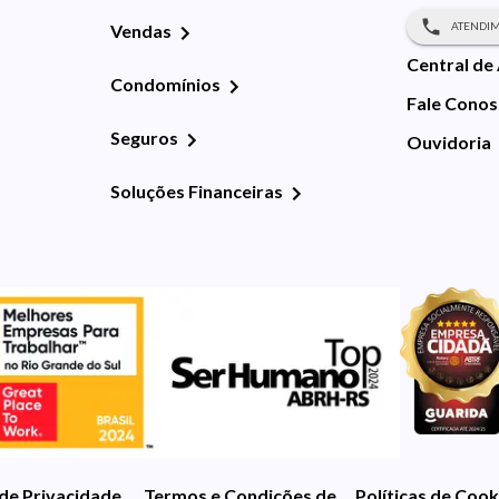
ATENDIM
Vendas
Central de
Condomínios
Fale Cono
Seguros
Ouvidoria
Soluções Financeiras
 de Privacidade
Termos e Condições de Uso
Políticas de Cook