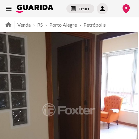
Fatura
Venda
›
RS
›
Porto Alegre
›
Petrópolis