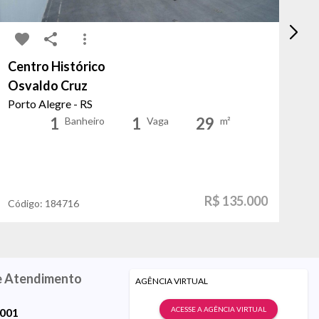
Centro Histórico
Ce
Osvaldo Cruz
do
Porto Alegre - RS
Po
1
1
29
Banheiro
Vaga
m²
R$ 135.000
Código:
184716
Có
e Atendimento
AGÊNCIA VIRTUAL
ACESSE A AGÊNCIA VIRTUAL
9001