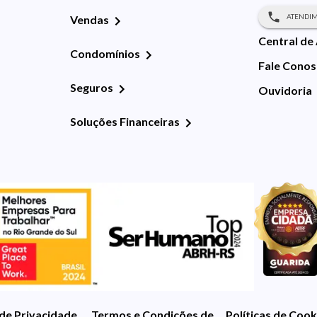
ATENDIM
Vendas
Central de
Condomínios
Fale Cono
Seguros
Ouvidoria
Soluções Financeiras
 de Privacidade
Termos e Condições de Uso
Políticas de Cook