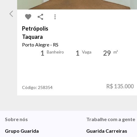
Petrópolis
Taquara
Porto Alegre - RS
1
1
29
Banheiro
Vaga
m²
R$ 135.000
Código:
258354
Sobre nós
Trabalhe com a gente
Grupo Guarida
Guarida Carreiras