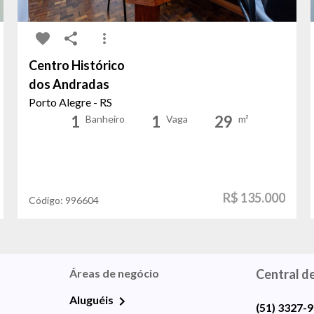
Centro Histórico
dos Andradas
Porto Alegre - RS
1
1
29
Banheiro
Vaga
m²
R$ 135.000
Código:
996604
Áreas de negócio
Central d
Aluguéis
(51) 3327-