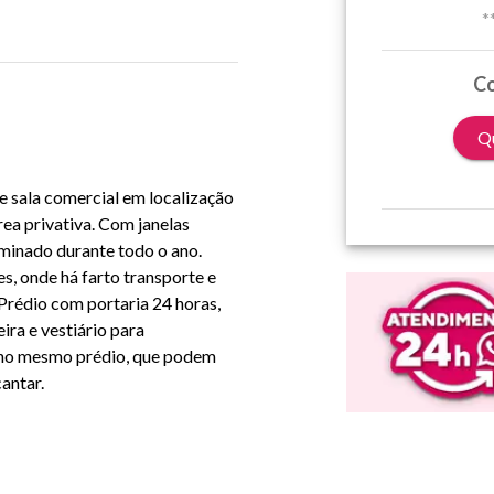
*
Co
Qu
te sala comercial em localização
rea privativa. Com janelas
minado durante todo o ano.
, onde há farto transporte e
 Prédio com portaria 24 horas,
ira e vestiário para
a no mesmo prédio, que podem
cantar.