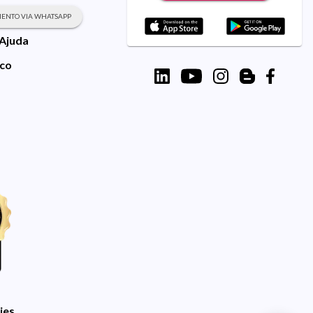
ENTO VIA WHATSAPP
 Ajuda
sco
ies