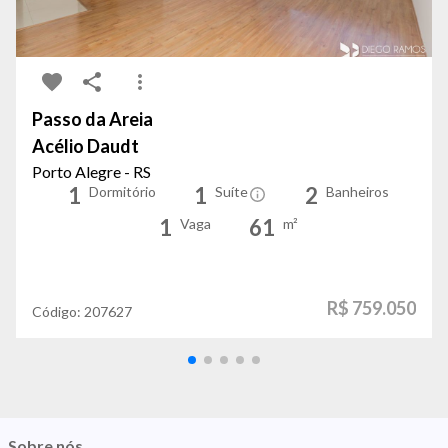
Passo da Areia
Acélio Daudt
Porto Alegre - RS
1
1
2
Dormitório
Suíte
Banheiros
1
61
Vaga
m²
R$ 759.050
Código:
207627
Sobre nós