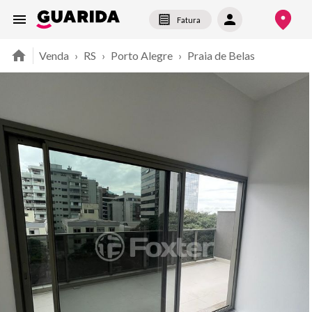
Fatura
Venda
›
RS
›
Porto Alegre
›
Praia de Belas