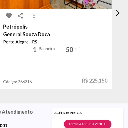
Petrópolis
Sa
General Souza Doca
Ve
Porto Alegre - RS
Po
1
50
Banheiro
m²
R$ 225.150
Código:
266216
Có
e Atendimento
AGÊNCIA VIRTUAL
ACESSE A AGÊNCIA VIRTUAL
9001