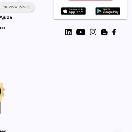
ENTO VIA WHATSAPP
 Ajuda
sco
ies