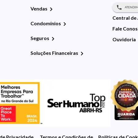
ATENDIM
Vendas
Central de
Condomínios
Fale Cono
Seguros
Ouvidoria
Soluções Financeiras
 de Privacidade
Termos e Condições de Uso
Políticas de Cook