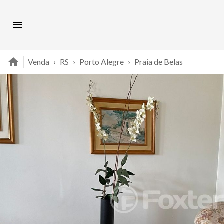
Venda
›
RS
›
Porto Alegre
›
Praia de Belas