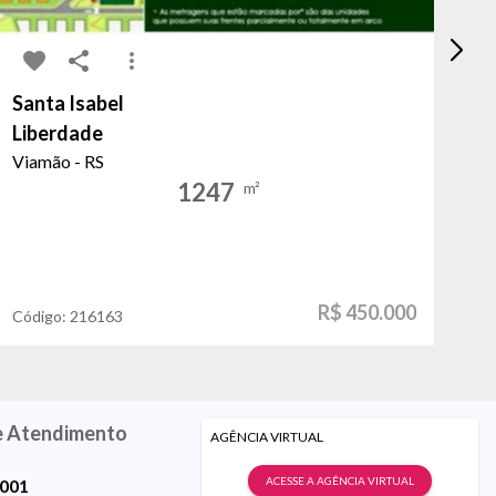
Santa Isabel
Ja
Liberdade
Pr
Viamão - RS
Po
1247
m²
R$ 450.000
Código:
216163
Có
e Atendimento
AGÊNCIA VIRTUAL
ACESSE A AGÊNCIA VIRTUAL
9001