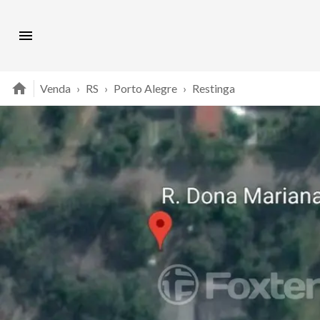
Venda
›
RS
›
Porto Alegre
›
Restinga