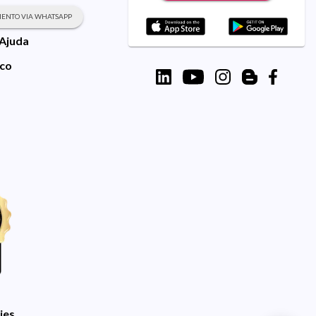
ENTO VIA WHATSAPP
 Ajuda
sco
ies