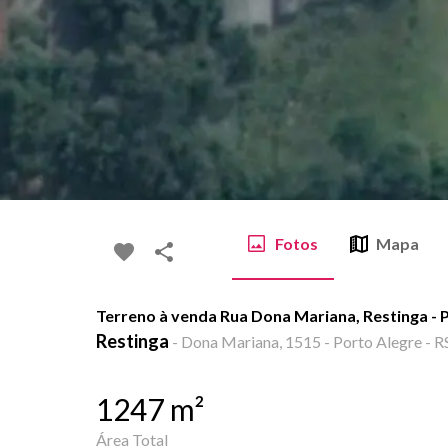
Fotos
Mapa
Terreno à venda Rua Dona Mariana, Restinga - 
Restinga
-
Dona Mariana, 1515 - Porto Alegre - R
1247
m²
Área Total