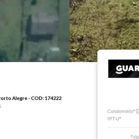
Porto Alegre - COD: 174222
S
Condomínio*
IPTU*
*Val