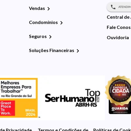
ATENDIM
Vendas
Central de
Condomínios
Fale Cono
Seguros
Ouvidoria
Soluções Financeiras
 de Privacidade
Termos e Condições de Uso
Políticas de Cook