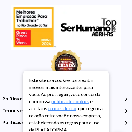
Este site usa cookies para exibir
imóveis mais interessantes para
você. Ao prosseguir, você concorda
Política de Privacidade
com nossa
política de cookies
e
aceita os
termos de uso
, que regem a
Termos e Condições de Uso
relação entre você e nossa empresa,
Políticas de Cookies
estabelecendo as regras para o uso
da PLATAFORMA.