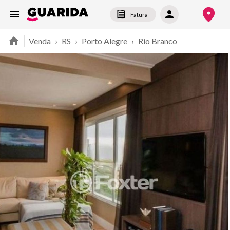
Fatura
Venda
›
RS
›
Porto Alegre
›
Rio Branco