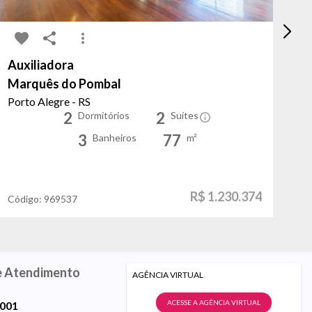
Auxiliadora
Ce
Marquês do Pombal
Ma
Porto Alegre - RS
To
2
2
Dormitórios
Suítes
3
77
Banheiros
m²
R$ 1.230.374
Código:
969537
Có
e Atendimento
AGÊNCIA VIRTUAL
ACESSE A AGÊNCIA VIRTUAL
9001