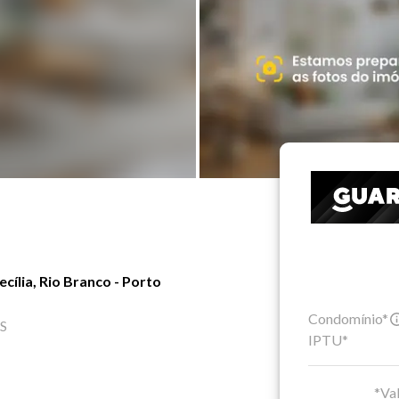
ília, Rio Branco - Porto
Condomínio*
RS
IPTU*
*Val