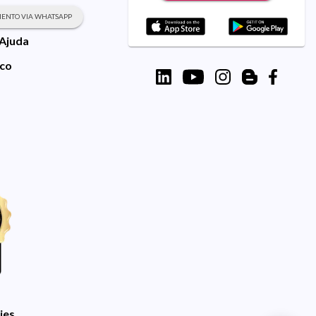
ENTO VIA WHATSAPP
 Ajuda
sco
ies