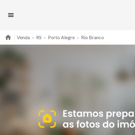
Venda
›
RS
›
Porto Alegre
›
Rio Branco