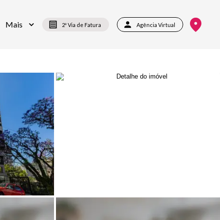
Mais
2ª Via de Fatura
Agência Virtual