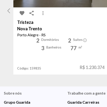
Tristeza
Nova Trento
Porto Alegre - RS
2
2
Dormitórios
Suítes
3
77
Banheiros
m²
R$ 1.230.374
Código:
159835
Sobre nós
Trabalhe com a gente
Grupo Guarida
Guarida Carreiras