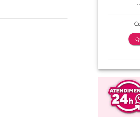
*
Co
Qu