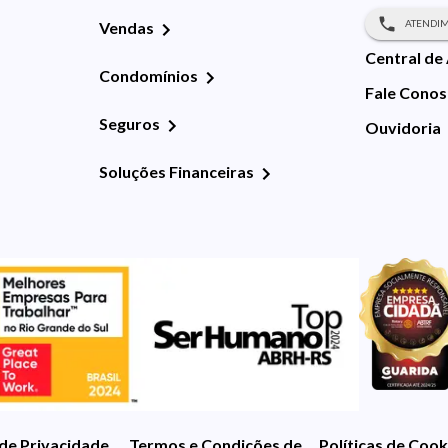
ATENDIM
Vendas
Central de
Condomínios
Fale Cono
Seguros
Ouvidoria
Soluções Financeiras
 de Privacidade
Termos e Condições de Uso
Políticas de Cook