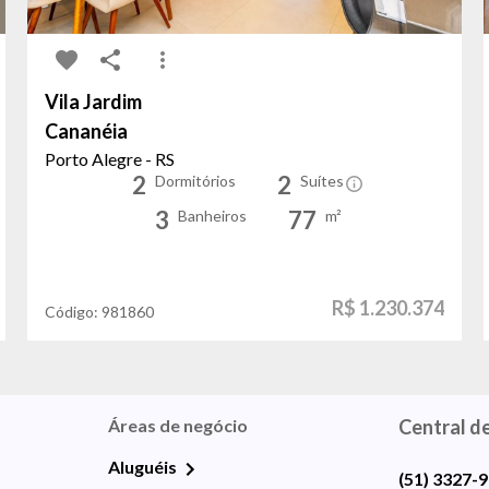
Vila Jardim
Cananéia
Porto Alegre - RS
2
2
Dormitórios
Suítes
3
77
Banheiros
m²
R$ 1.230.374
Código:
981860
Áreas de negócio
Central d
Aluguéis
(51) 3327-