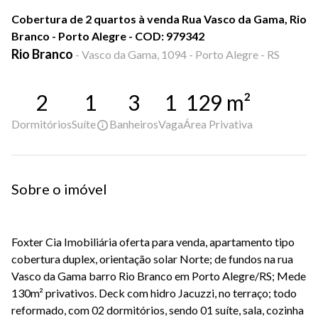
Cobertura de 2 quartos à venda Rua Vasco da Gama, Rio
Branco - Porto Alegre - COD: 979342
Rio Branco
-
Vasco da Gama, 1094 - Porto Alegre - RS
2
1
3
1
129
m²
Dormitórios
Suíte
Banheiros
Vaga
Área Privativa
Sobre o imóvel
Foxter Cia Imobiliária oferta para venda, apartamento tipo
cobertura duplex, orientação solar Norte; de fundos na rua
Vasco da Gama barro Rio Branco em Porto Alegre/RS; Mede
130m² privativos. Deck com hidro Jacuzzi, no terraço; todo
reformado, com 02 dormitórios, sendo 01 suíte, sala, cozinha