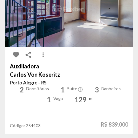
Auxiliadora
Carlos Von Koseritz
Porto Alegre - RS
2
1
3
Dormitórios
Suíte
Banheiros
1
129
Vaga
m²
R$ 839.000
Código:
254403