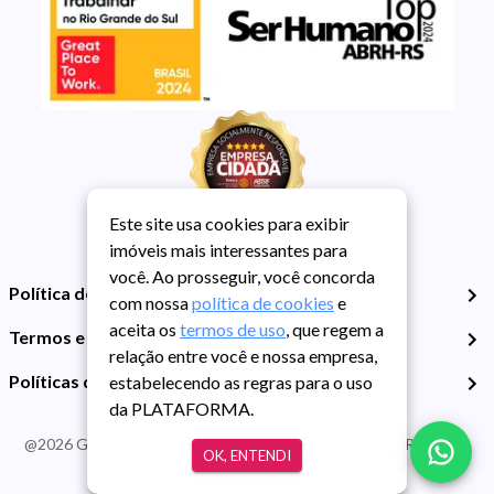
Este site usa cookies para exibir
imóveis mais interessantes para
você. Ao prosseguir, você concorda
Política de Privacidade
com nossa
política de cookies
e
aceita os
termos de uso
, que regem a
Termos e Condições de Uso
relação entre você e nossa empresa,
Políticas de Cookies
estabelecendo as regras para o uso
da PLATAFORMA.
@
2026
Guarida Imóvel. Todos os direitos reservados. CRECI RS -
OK, ENTENDI
413J | CNPJ Guarida: 89.398.606/0001-30