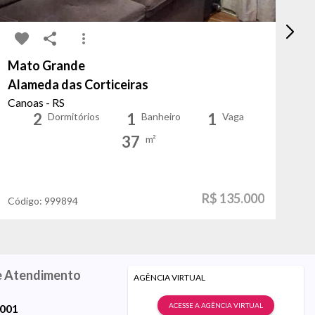
Mato Grande
Re
Alameda das Corticeiras
Ca
Canoas - RS
Po
2
1
1
Dormitórios
Banheiro
Vaga
37
m²
R$ 135.000
Código:
999894
Có
e Atendimento
AGÊNCIA VIRTUAL
ACESSE A AGÊNCIA VIRTUAL
9001