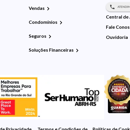
ATENDIM
Vendas
Central de
Condomínios
Fale Cono
Seguros
Ouvidoria
Soluções Financeiras
 de Privacidade
Termos e Condições de Uso
Políticas de Cook