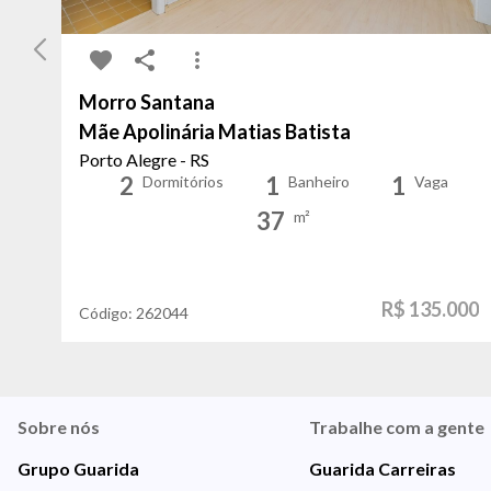
Morro Santana
Mãe Apolinária Matias Batista
Porto Alegre - RS
2
1
1
Dormitórios
Banheiro
Vaga
37
m²
R$ 135.000
Código:
262044
Sobre nós
Trabalhe com a gente
Grupo Guarida
Guarida Carreiras