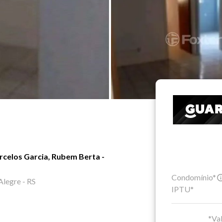
celos Garcia, Rubem Berta -
Condomínio*
Alegre - RS
IPTU*
*Val