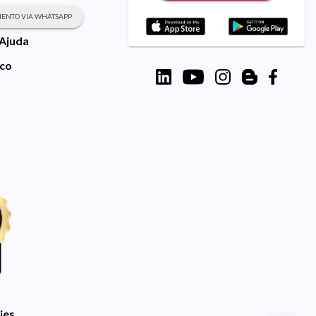
ENTO VIA WHATSAPP
 Ajuda
sco
ies