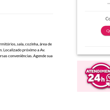
*
Co
Qu
itórios, sala, cozinha, área de
m. Localizado próximo a Av.
versas conveniências. Agende sua