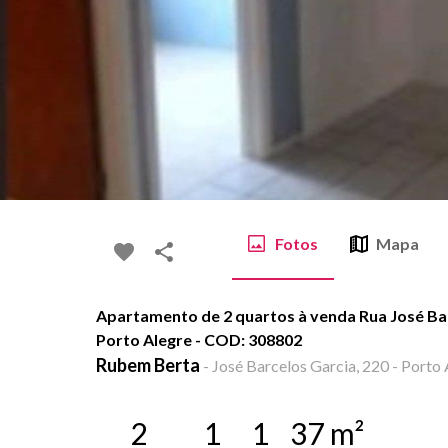
Fotos
Mapa
Apartamento de 2 quartos à venda Rua José Bar
Porto Alegre - COD: 308802
Rubem Berta
-
José Barcelos Garcia, 220 - Porto 
2
1
1
37
m²