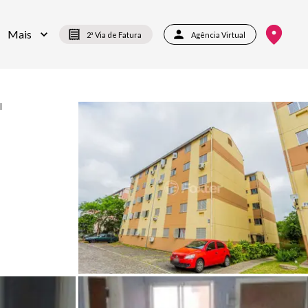
Mais
2ª Via de Fatura
Agência Virtual