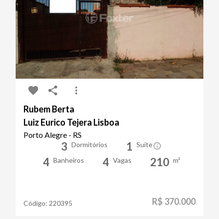
Rubem Berta
Luiz Eurico Tejera Lisboa
Porto Alegre - RS
3
1
Dormitórios
Suíte
4
4
210
Banheiros
Vagas
m²
R$ 370.000
Código:
220395