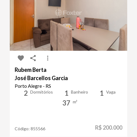
Rubem Berta
José Barcellos Garcia
Porto Alegre - RS
2
1
1
Dormitórios
Banheiro
Vaga
37
m²
R$ 200.000
Código:
855566