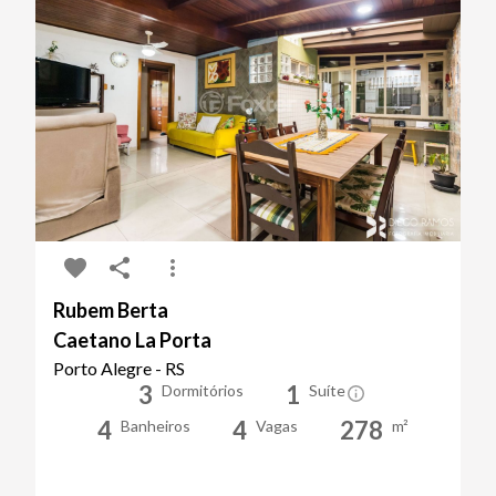
Rubem Berta
Caetano La Porta
Porto Alegre - RS
3
1
Dormitórios
Suíte
4
4
278
Banheiros
Vagas
m²