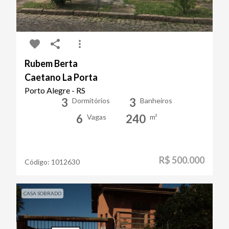
Rubem Berta
Caetano La Porta
Porto Alegre - RS
3
3
Dormitórios
Banheiros
6
240
Vagas
m²
R$ 500.000
Código:
1012630
CASA SOBRADO