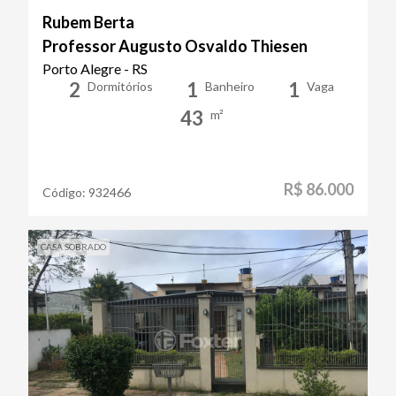
Rubem Berta
Professor Augusto Osvaldo Thiesen
Porto Alegre - RS
2
1
1
Dormitórios
Banheiro
Vaga
43
m²
R$ 86.000
Código:
932466
CASA SOBRADO