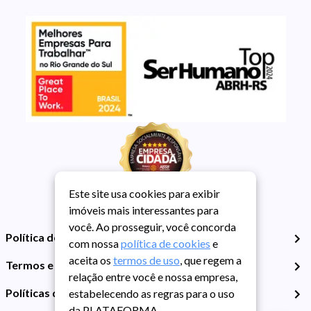
Este site usa cookies para exibir
imóveis mais interessantes para
você. Ao prosseguir, você concorda
Política de Privacidade
com nossa
política de cookies
e
aceita os
termos de uso
, que regem a
Termos e Condições de Uso
relação entre você e nossa empresa,
Políticas de Cookies
estabelecendo as regras para o uso
da PLATAFORMA.