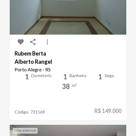
Rubem Berta
Alberto Rangel
Porto Alegre - RS
1
1
1
Dormitório
Banheiro
Vaga
38
m²
R$ 149.000
Código:
731569
CASA SOBRADO