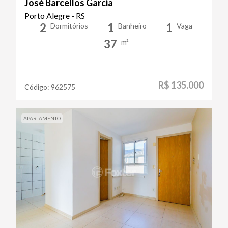
José Barcellos Garcia
Porto Alegre - RS
2
1
1
Dormitórios
Banheiro
Vaga
37
m²
R$ 135.000
Código:
962575
APARTAMENTO