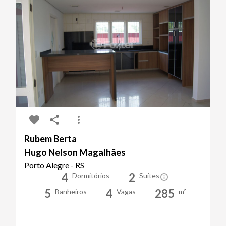
Rubem Berta
Hugo Nelson Magalhães
Porto Alegre - RS
4
2
Dormitórios
Suítes
5
4
285
Banheiros
Vagas
m²