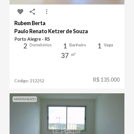
Rubem Berta
Paulo Renato Ketzer de Souza
Porto Alegre - RS
2
1
1
Dormitórios
Banheiro
Vaga
37
m²
R$ 135.000
Código:
212252
APARTAMENTO