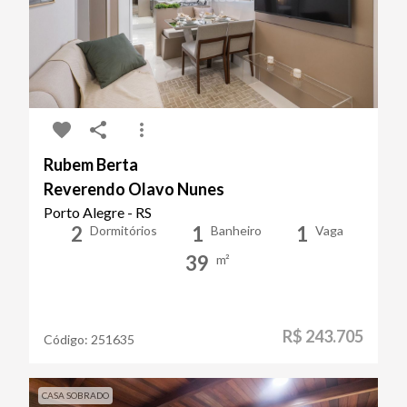
Rubem Berta
Reverendo Olavo Nunes
Porto Alegre - RS
2
1
1
Dormitórios
Banheiro
Vaga
39
m²
R$ 243.705
Código:
251635
CASA SOBRADO