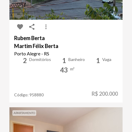
Rubem Berta
Martim Félix Berta
Porto Alegre - RS
2
1
1
Dormitórios
Banheiro
Vaga
43
m²
R$ 200.000
Código:
958880
APARTAMENTO