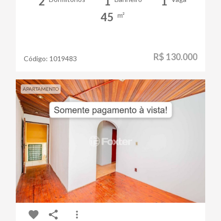
2
1
1
45
m²
R$ 130.000
Código:
1019483
APARTAMENTO