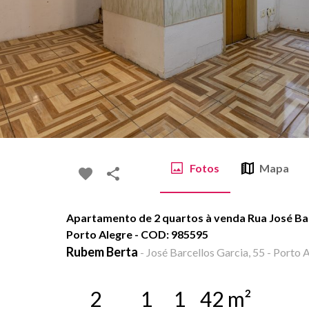
Fotos
Mapa
Apartamento de 2 quartos à venda Rua José Bar
Porto Alegre - COD: 985595
Rubem Berta
-
José Barcellos Garcia, 55 - Porto A
2
1
1
42
m²