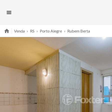
Venda
›
RS
›
Porto Alegre
›
Rubem Berta