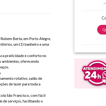
*
Co
Qu
o Rubem Berta, em Porto Alegre,
mitórios, um (1) banheiro e uma
sca praticidade e conforto no
os ambientes, oferecendo
paços.
.
namento rotativo, salão de
ções de lazer para toda a
cola São Francisco, com fácil
e de serviços, facilitando o