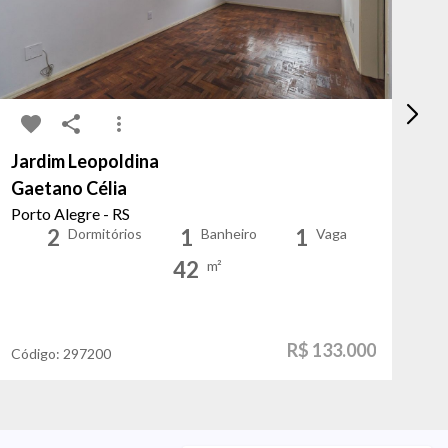
Jardim Leopoldina
Sa
Gaetano Célia
Ci
Porto Alegre - RS
Po
2
1
1
Dormitórios
Banheiro
Vaga
42
m²
R$ 133.000
Código:
297200
Có