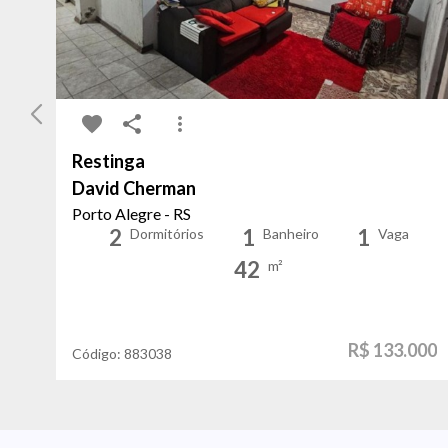
Restinga
David Cherman
Porto Alegre - RS
2
1
1
Dormitórios
Banheiro
Vaga
42
m²
R$ 133.000
Código:
883038