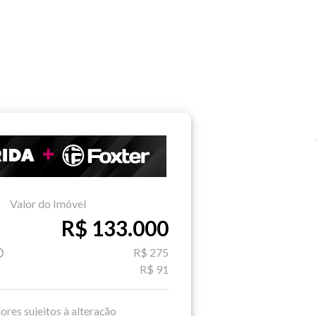
Valor do Imóvel
R$ 133.000
R$ 275
R$ 91
ores sujeitos à alteração