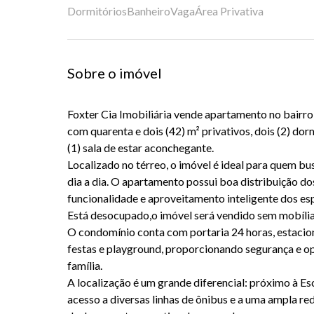
Dormitórios
Banheiro
Vaga
Área Privativa
Sobre o imóvel
Foxter Cia Imobiliária vende apartamento no bairr
com quarenta e dois (42) m² privativos, dois (2) dor
(1) sala de estar aconchegante.
Localizado no térreo, o imóvel é ideal para quem bu
dia a dia. O apartamento possui boa distribuição d
funcionalidade e aproveitamento inteligente dos es
Está desocupado,o imóvel será vendido sem mobília
O condomínio conta com portaria 24 horas, estacio
festas e playground, proporcionando segurança e op
família.
A localização é um grande diferencial: próximo à Es
acesso a diversas linhas de ônibus e a uma ampla red