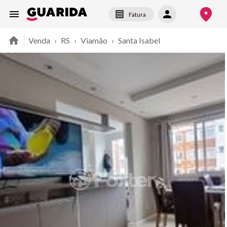
Fatura
Venda
›
RS
›
Viamão
›
Santa Isabel