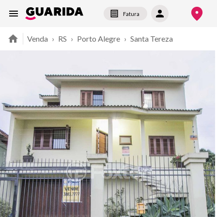
Fatura
Venda
›
RS
›
Porto Alegre
›
Santa Tereza