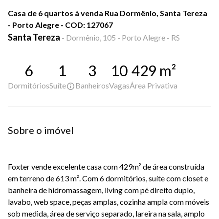
Casa de 6 quartos à venda Rua Dormênio, Santa Tereza
- Porto Alegre - COD: 127067
Santa Tereza
-
Dormênio, 105 - Porto Alegre - RS
6
1
3
10
429
m²
Dormitórios
Suíte
Banheiros
Vagas
Área Privativa
Sobre o imóvel
Foxter vende excelente casa com 429m² de área construída
em terreno de 613 m². Com 6 dormitórios, suíte com closet e
banheira de hidromassagem, living com pé direito duplo,
lavabo, web space, peças amplas, cozinha ampla com móveis
sob medida, área de serviço separado, lareira na sala, amplo