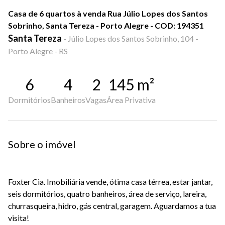
Casa de 6 quartos à venda Rua Júlio Lopes dos Santos
Sobrinho, Santa Tereza - Porto Alegre - COD: 194351
Santa Tereza
-
Júlio Lopes dos Santos Sobrinho, 104 -
Porto Alegre - RS
6
4
2
145
m²
Dormitórios
Banheiros
Vagas
Área Privativa
Sobre o imóvel
Foxter Cia. Imobiliária vende, ótima casa térrea, estar jantar,
seis dormitórios, quatro banheiros, área de serviço, lareira,
churrasqueira, hidro, gás central, garagem. Aguardamos a tua
visita!