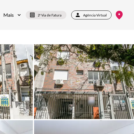
Mais
2ª Via de Fatura
Agência Virtual