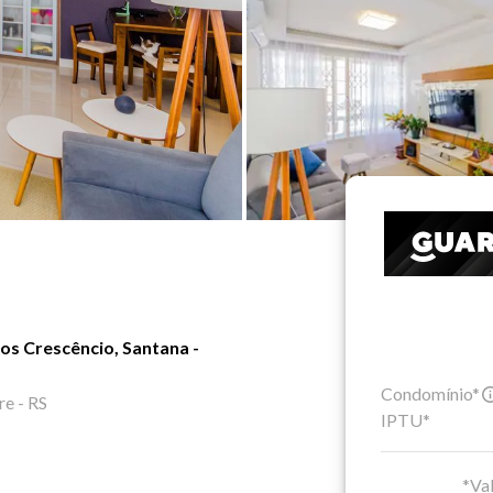
s Crescêncio, Santana -
Condomínio*
re - RS
IPTU*
*Val