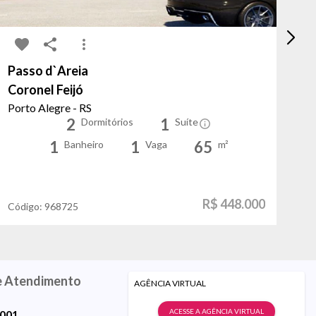
Passo d`Areia
Ja
Coronel Feijó
da
Porto Alegre - RS
Po
2
1
Dormitórios
Suíte
1
1
65
Banheiro
Vaga
m²
R$ 448.000
Código:
968725
Có
e Atendimento
AGÊNCIA VIRTUAL
ACESSE A AGÊNCIA VIRTUAL
9001