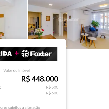
Valor do Imóvel
R$ 448.000
R$ 500
R$ 600
ores sujeitos à alteração