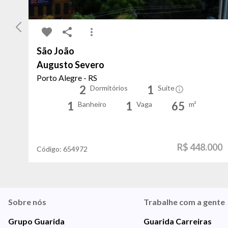
São João
Augusto Severo
Porto Alegre - RS
2
1
Dormitórios
Suíte
1
1
65
Banheiro
Vaga
m²
R$ 448.000
Código:
654972
Sobre nós
Trabalhe com a gente
Grupo Guarida
Guarida Carreiras