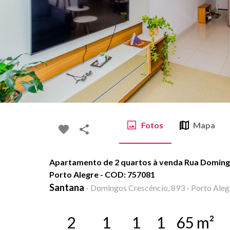
Fotos
Mapa
Apartamento de 2 quartos à venda Rua Domingo
Porto Alegre - COD: 757081
Santana
-
Domingos Crescêncio, 893 - Porto Aleg
2
1
1
1
65
m²