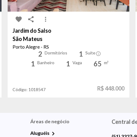
Jardim do Salso
São Mateus
Porto Alegre - RS
2
1
Dormitórios
Suíte
1
1
65
Banheiro
Vaga
m²
R$ 448.000
Código:
1018547
Áreas de negócio
Central d
Aluguéis
(51) 3327-