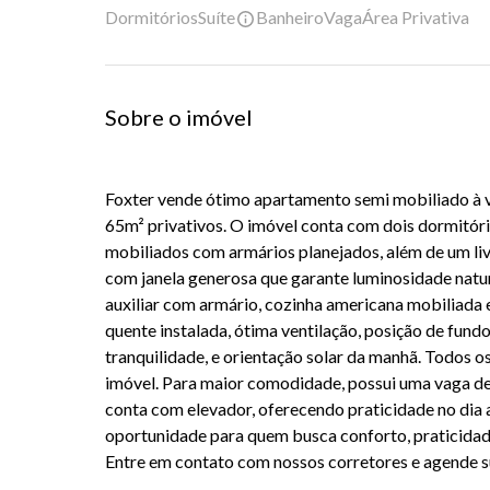
Dormitórios
Suíte
Banheiro
Vaga
Área Privativa
Sobre o imóvel
Foxter vende ótimo apartamento semi mobiliado à 
65m² privativos. O imóvel conta com dois dormitór
mobiliados com armários planejados, além de um li
com janela generosa que garante luminosidade natur
auxiliar com armário, cozinha americana mobiliada
quente instalada, ótima ventilação, posição de fundo
tranquilidade, e orientação solar da manhã. Todos 
imóvel. Para maior comodidade, possui uma vaga de
conta com elevador, oferecendo praticidade no dia 
oportunidade para quem busca conforto, praticidade
Entre em contato com nossos corretores e agende su