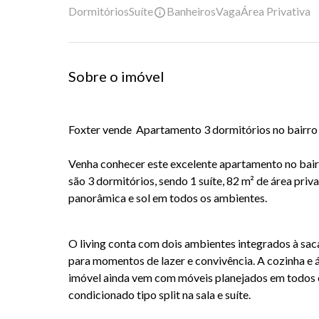
Dormitórios
Suíte
Banheiros
Vaga
Área Privativa
Sobre o imóvel
Foxter vende
Apartamento 3 dormitórios no bairro 
Venha conhecer este excelente apartamento no bai
são
3 dormitórios
, sendo
1 suíte
, 82 m² de área priv
panorâmica
e sol em todos os ambientes.
O living conta com dois ambientes integrados à s
para momentos de lazer e convivência. A cozinha e 
imóvel ainda vem com
móveis planejados em todos
condicionado tipo split na sala e suíte.