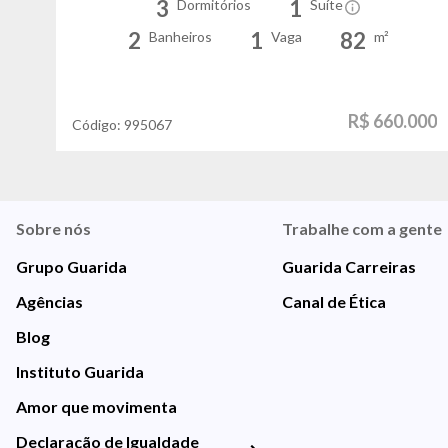
3
1
Dormitórios
Suíte
2
1
82
Banheiros
Vaga
m²
R$ 660.000
Código:
995067
Sobre nós
Trabalhe com a gente
Grupo Guarida
Guarida Carreiras
Agências
Canal de Ética
Blog
Instituto Guarida
Amor que movimenta
Declaração de Igualdade