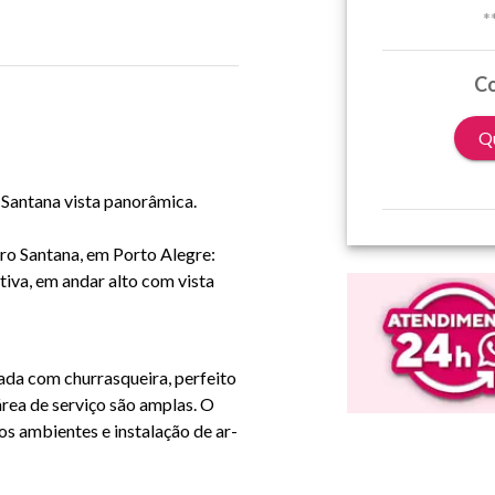
*
Co
Qu
Santana vista panorâmica.
rro
Santana
, em Porto Alegre:
ativa, em andar alto com
vista
acada com
churrasqueira,
perfeito
área de serviço são amplas. O
 os ambientes
e instalação de ar-