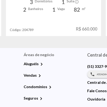
3
1
Dormitórios
Suíte
2
1
82
Banheiros
Vaga
m²
R$ 660.000
Código:
204789
Áreas de negócio
Central d
Aluguéis
(51) 3327-
ATENDIM
Vendas
Central de
Condomínios
Fale Cono
Seguros
Ouvidoria