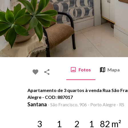
Fotos
Mapa
Apartamento de 3 quartos à venda Rua São Fran
Alegre - COD: 887017
Santana
-
São Francisco, 906 - Porto Alegre - RS
3
1
2
1
82
m²