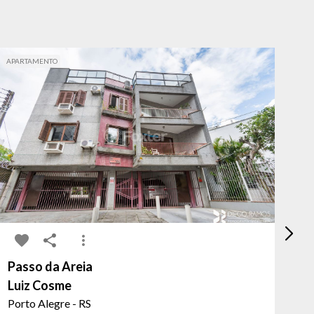
APARTAMENTO
APA
Passo da Areia
Vi
Luiz Cosme
Do
Porto Alegre - RS
Po