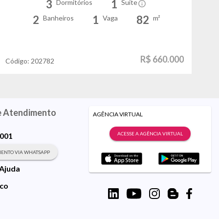
3
1
Dormitórios
Suíte
2
1
82
Banheiros
Vaga
m²
R$ 660.000
Código:
202782
Có
e Atendimento
AGÊNCIA VIRTUAL
ACESSE A AGÊNCIA VIRTUAL
9001
ENTO VIA WHATSAPP
 Ajuda
sco