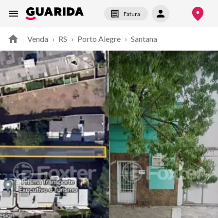
Fatura
Venda
›
RS
›
Porto Alegre
›
Santana