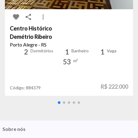
Centro Histórico
Demétrio Ribeiro
Porto Alegre - RS
2
1
1
Dormitórios
Banheiro
Vaga
53
m²
R$ 222.000
Código:
884379
Sobre nós