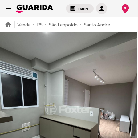
Fatura
Venda
›
RS
›
São Leopoldo
›
Santo Andre