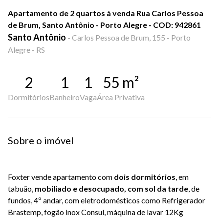
Apartamento de 2 quartos à venda Rua Carlos Pessoa
de Brum, Santo Antônio - Porto Alegre - COD: 942861
Santo Antônio
-
Carlos Pessoa de Brum, 155 - Porto
Alegre - RS
2
1
1
55
m²
Dormitórios
Banheiro
Vaga
Área Privativa
Sobre o imóvel
Foxter
vende apartamento com
dois dormitórios
, em
tabuão,
mobiliado e desocupado, com sol da tarde
, de
fundos, 4º andar, com eletrodomésticos como Refrigerador
Brastemp, fogão inox Consul, máquina de lavar 12Kg