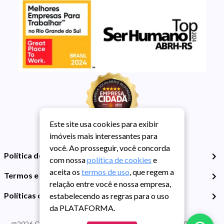
Este site usa cookies para exibir
imóveis mais interessantes para
você. Ao prosseguir, você concorda
Política de Privacidade
com nossa
política de cookies
e
aceita os
termos de uso
, que regem a
Termos e Condições de Uso
relação entre você e nossa empresa,
Políticas de Cookies
estabelecendo as regras para o uso
da PLATAFORMA.
@
2026
Guarida Imóvel. Todos os direitos reservados. CRECI RS -