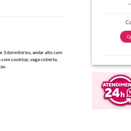
*
Co
Qu
e 3 dormitórios, andar alto com
da com cooktop, vaga coberta,
as.