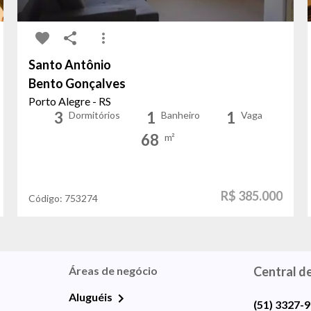
Santo Antônio
Bento Gonçalves
Porto Alegre - RS
3
1
1
Dormitórios
Banheiro
Vaga
68
m²
R$ 385.000
Código:
753274
Áreas de negócio
Central d
Aluguéis
(51) 3327-