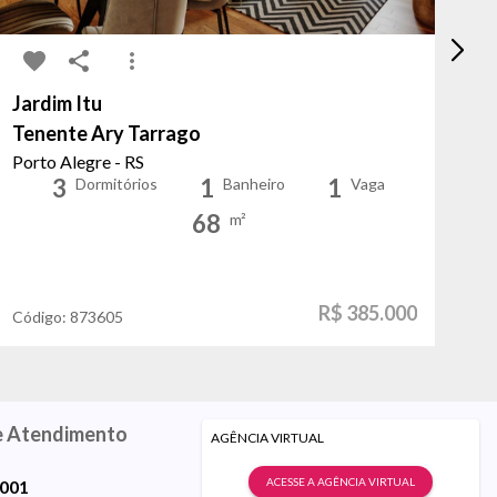
Jardim Itu
Cr
Tenente Ary Tarrago
Ja
Porto Alegre - RS
Po
3
1
1
Dormitórios
Banheiro
Vaga
68
m²
R$ 385.000
Código:
873605
Có
e Atendimento
AGÊNCIA VIRTUAL
ACESSE A AGÊNCIA VIRTUAL
9001