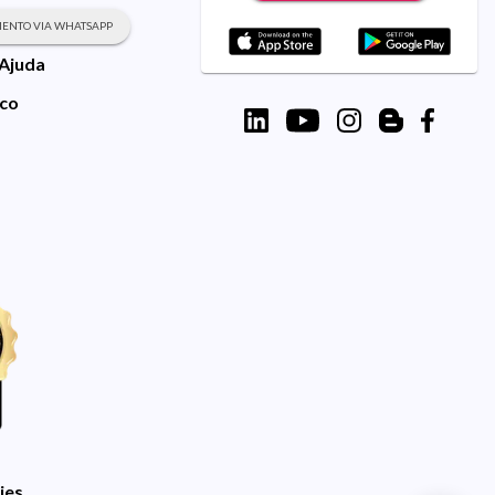
ENTO VIA WHATSAPP
 Ajuda
sco
ies