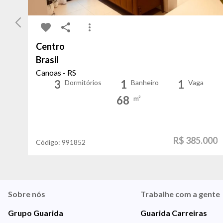
Centro
Brasil
Canoas - RS
3
1
1
Dormitórios
Banheiro
Vaga
68
m²
R$ 385.000
Código:
991852
Sobre nós
Trabalhe com a gente
Grupo Guarida
Guarida Carreiras