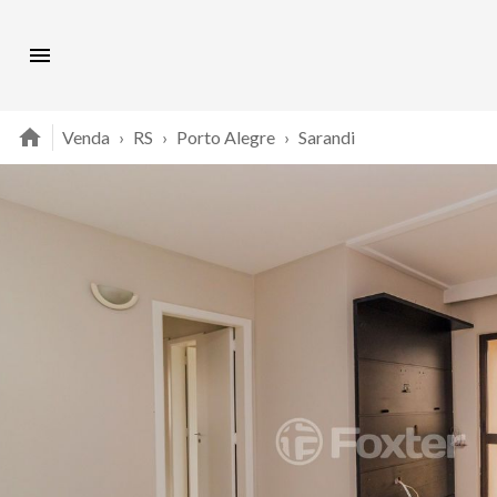
Venda
›
RS
›
Porto Alegre
›
Sarandi