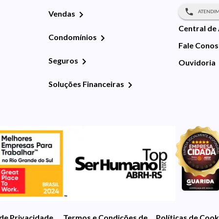
ATENDIM
Vendas
Central de
Condomínios
Fale Cono
Seguros
Ouvidoria
Soluções Financeiras
 de Privacidade
Termos e Condições de Uso
Políticas de Cook