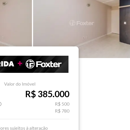
Valor do Imóvel
R$ 385.000
R$ 500
R$ 780
ores sujeitos à alteração